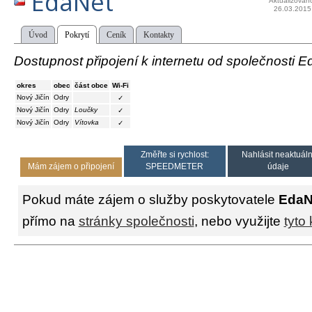
EdaNet
Aktualizován
26.03.2015
Úvod
Pokrytí
Ceník
Kontakty
Dostupnost připojení k internetu od společnosti E
okres
obec
část obce
Wi-Fi
Nový Jičín
Odry
✓
Nový Jičín
Odry
Loučky
✓
Nový Jičín
Odry
Vítovka
✓
Změřte si rychlost:
Nahlásit neaktuáln
Mám zájem o připojení
SPEEDMETER
údaje
Pokud máte zájem o služby poskytovatele
EdaN
přímo na
stránky společnosti
, nebo využijte
tyto