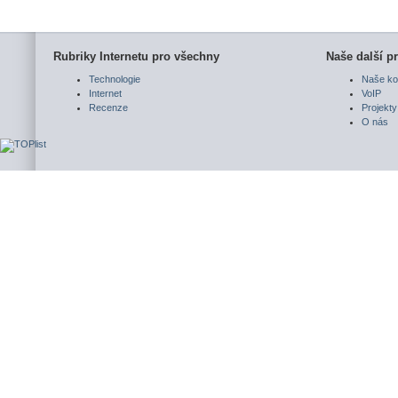
Rubriky Internetu pro všechny
Naše další pr
Technologie
Naše ko
Internet
VoIP
Recenze
Projekty
O nás