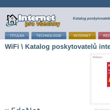
Katalog poskytovatel
připojení k internetu
TITULKA
TECHNOLOGIE
INTERNET
RE
WiFi
\ Katalog poskytovatelů int
Reklama: