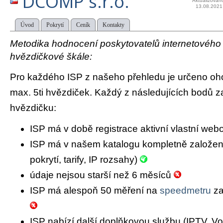
DCOMP s.r.o.
Aktualizován
13.08.2021
Úvod
Pokrytí
Ceník
Kontakty
Metodika hodnocení poskytovatelů internetového př
hvězdičkové škále:
Pro každého ISP z našeho přehledu je určeno oh
max. 5ti hvězdiček. Každý z následujících bodů za
hvězdičku:
ISP má v době registrace aktivní vlastní we
ISP má v našem katalogu kompletně založený 
pokrytí, tarify, IP rozsahy)
údaje nejsou starší než 6 měsíců
ISP má alespoň 50 měření na
speedmetru
za
ISP nabízí další doplňkovou službu (IPTV, Vo