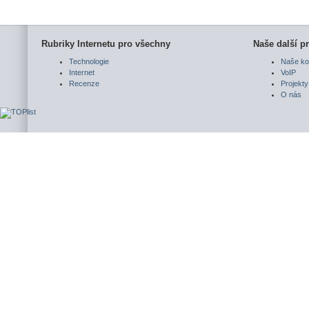
Rubriky Internetu pro všechny
Naše další pr
Technologie
Naše ko
Internet
VoIP
Recenze
Projekty
O nás