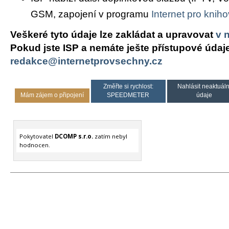
GSM, zapojení v programu
Internet pro knih
Veškeré tyto údaje lze zakládat a upravovat
v 
Pokud jste ISP a nemáte ješte přístupové údaj
redakce@internetprovsechny.cz
Změřte si rychlost:
Nahlásit neaktuáln
Mám zájem o připojení
SPEEDMETER
údaje
Pokytovatel
DCOMP s.r.o.
zatím nebyl
hodnocen.