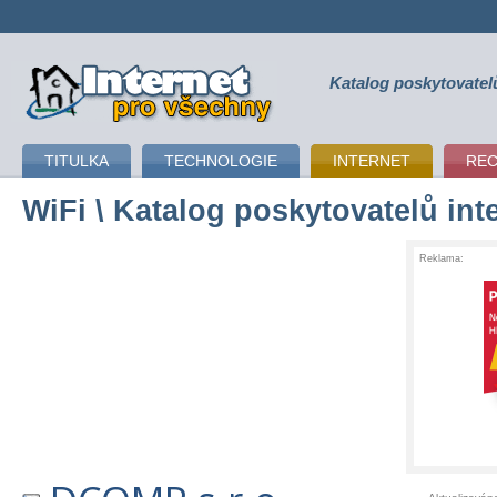
Katalog poskytovatel
připojení k internetu
TITULKA
TECHNOLOGIE
INTERNET
RE
WiFi
\ Katalog poskytovatelů int
Reklama: