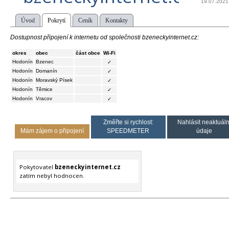
19.07.2021
Úvod
Pokrytí
Ceník
Kontakty
Dostupnost připojení k internetu od společnosti bzeneckyinternet.cz:
okres
obec
část obce
Wi-Fi
Hodonín
Bzenec
✓
Hodonín
Domanín
✓
Hodonín
Moravský Písek
✓
Hodonín
Těmice
✓
Hodonín
Vracov
✓
Změřte si rychlost:
Nahlásit neaktuáln
Mám zájem o připojení
SPEEDMETER
údaje
Pokytovatel
bzeneckyinternet.cz
zatím nebyl hodnocen.