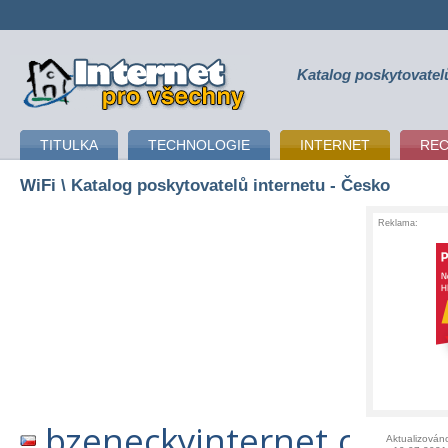
Katalog poskytovatel
připojení k internetu
TITULKA
TECHNOLOGIE
INTERNET
RE
WiFi
\ Katalog poskytovatelů internetu - Česko
Reklama:
bzeneckyinternet.cz
Aktualizován