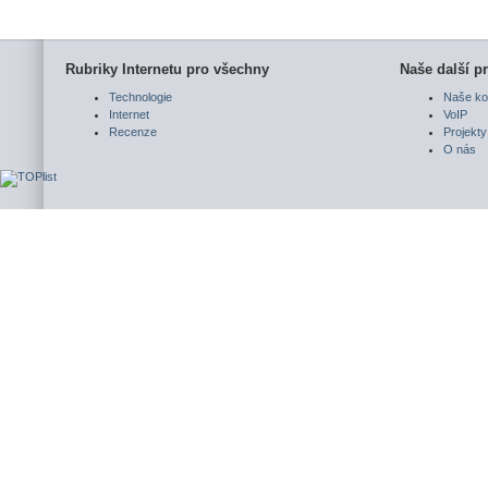
Rubriky Internetu pro všechny
Naše další pr
Technologie
Naše ko
Internet
VoIP
Recenze
Projekty
O nás