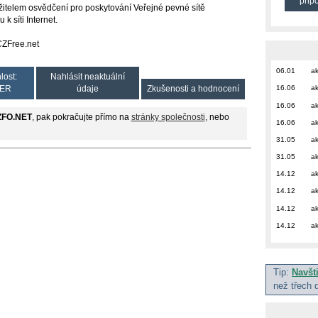
přip
e držitelem osvědčení pro poskytování Veřejné pevné sítě
k síti Internet.
 CZFree.net
06.01
ak
lost:
Nahlásit neaktuální
16.06
ak
ER
údaje
Zkušenosti a hodnocení
16.06
ak
ZFO.NET
, pak pokračujte přímo na
stránky společnosti
, nebo
16.06
ak
31.05
ak
31.05
ak
14.12
ak
14.12
ak
14.12
ak
14.12
ak
Tip:
Navšt
než třech 