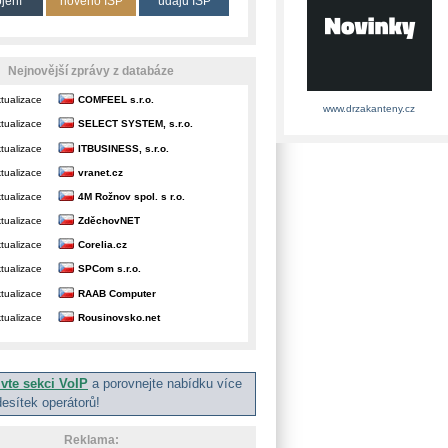
ojení
nového ISP
údajů ISP
Nejnovější zprávy z databáze
tualizace
COMFEEL s.r.o.
www.drzakanteny.cz
tualizace
SELECT SYSTEM, s.r.o.
tualizace
ITBUSINESS, s.r.o.
tualizace
vranet.cz
tualizace
4M Rožnov spol. s r.o.
tualizace
ZděchovNET
tualizace
Corelia.cz
tualizace
SPCom s.r.o.
tualizace
RAAB Computer
tualizace
Rousinovsko.net
ivte sekci VoIP
a porovnejte nabídku více
desítek operátorů!
Reklama: