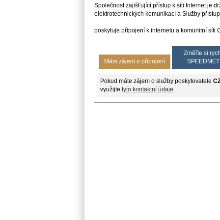
Společnost zajišťující přístup k síti Internet j
elektrotechnických komunikací a Služby přístupu 
poskytuje připojení k internetu a komunitní síti
Změřte si rych
Mám zájem o připojení
SPEEDMET
Pokud máte zájem o služby poskytovatele
C
využijte
tyto kontaktní údaje
.