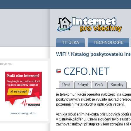
připojení k internetu
TITULKA
TECHNOLOGIE
WiFi
\ Katalog poskytovatelů int
Reklama:
CZFO.NET
Úvod
Pokrytí
Ceník
Kontakty
je telekomunikační operátor nabízející na území 
poskytovaných služeb je využito jak radioreléový
pozemních metalických a optických vedení.
www.eurosignal.cz
vznikla sloučením několika přístupových bodů 
v Ostravě-Zábřehu. Cílem sloučení bylo zajistit 
zachovat služby i přístup ke všem zdrojům sítě