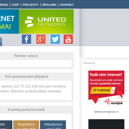
|
|
|
|
RENCE
VOIP
PROJEKTY
REKLAMA
KONTAKT
Partner sekce:
Reklama:
Váš poskytovatel připojení
IP adrese 216.73.216.248 bohužel nemáme
zeného žádného poskytovatele internetu.
Katalog poskytovatelů
www.eurosignal.cz
dat
Registrace
Aktualizace