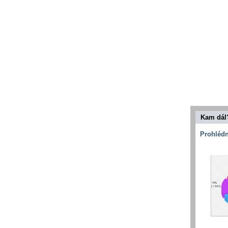
Kam dál
Prohlédn