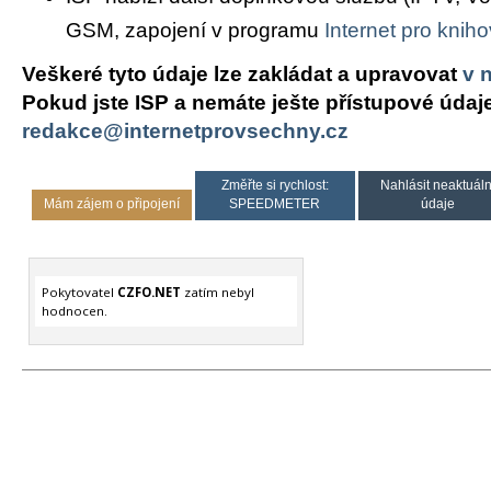
GSM, zapojení v programu
Internet pro knih
Veškeré tyto údaje lze zakládat a upravovat
v 
Pokud jste ISP a nemáte ješte přístupové údaj
redakce@internetprovsechny.cz
Změřte si rychlost:
Nahlásit neaktuáln
Mám zájem o připojení
SPEEDMETER
údaje
Pokytovatel
CZFO.NET
zatím nebyl
hodnocen.