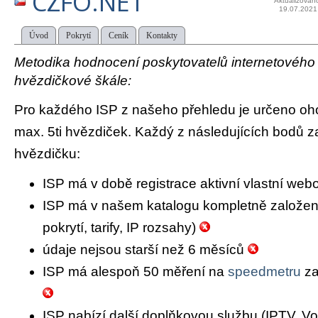
CZFO.NET
Aktualizován
19.07.2021
Úvod
Pokrytí
Ceník
Kontakty
Metodika hodnocení poskytovatelů internetového př
hvězdičkové škále:
Pro každého ISP z našeho přehledu je určeno oh
max. 5ti hvězdiček. Každý z následujících bodů za
hvězdičku:
ISP má v době registrace aktivní vlastní we
ISP má v našem katalogu kompletně založený 
pokrytí, tarify, IP rozsahy)
údaje nejsou starší než 6 měsíců
ISP má alespoň 50 měření na
speedmetru
za
ISP nabízí další doplňkovou službu (IPTV, Vo