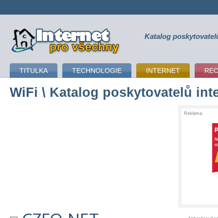
Katalog poskytovatel
připojení k internetu
TITULKA
TECHNOLOGIE
INTERNET
RE
WiFi
\ Katalog poskytovatelů int
Reklama: