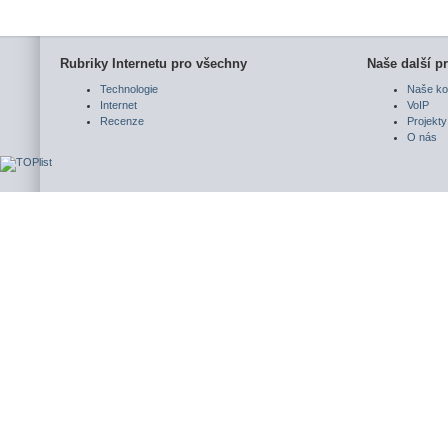
Rubriky Internetu pro všechny
Naše další pr
Technologie
Naše ko
Internet
VoIP
Recenze
Projekty
O nás