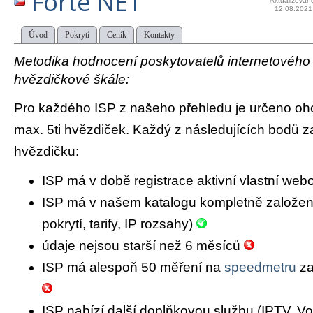
Forte NET
Aktualizován
12.08.2021
Úvod
Pokrytí
Ceník
Kontakty
Metodika hodnocení poskytovatelů internetového př
hvězdičkové škále:
Pro každého ISP z našeho přehledu je určeno oh
max. 5ti hvězdiček. Každý z následujících bodů za
hvězdičku:
ISP má v době registrace aktivní vlastní we
ISP má v našem katalogu kompletně založený 
pokrytí, tarify, IP rozsahy)
údaje nejsou starší než 6 měsíců
ISP má alespoň 50 měření na
speedmetru
za
ISP nabízí další doplňkovou službu (IPTV, Vo