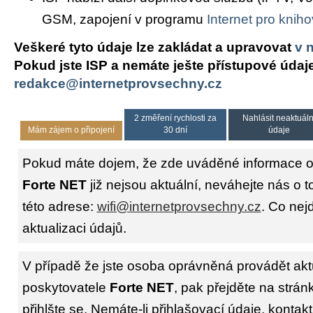
GSM, zapojení v programu
Internet pro knih
Veškeré tyto údaje lze zakládat a upravovat
v 
Pokud jste ISP a nemáte ješte přístupové údaj
redakce@internetprovsechny.cz
2 změření rychlosti za
Nahlásit neaktuáln
Mám zájem o připojení
30 dní
údaje
Pokud máte dojem, že zde uváděné informace o 
Forte NET
již nejsou aktuální, neváhejte nás o 
této adrese:
wifi@internetprovsechny.cz
. Co nejd
aktualizaci údajů.
V případě že jste osoba oprávněná provádět akt
poskytovatele
Forte NET
, pak přejděte na strá
přihlšte se. Nemáte-li přihlašovací údaje, kontakt