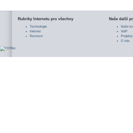
Rubriky Internetu pro všechny
Naše další pr
Technologie
Naše ko
Internet
VoIP
Recenze
Projekty
O nás