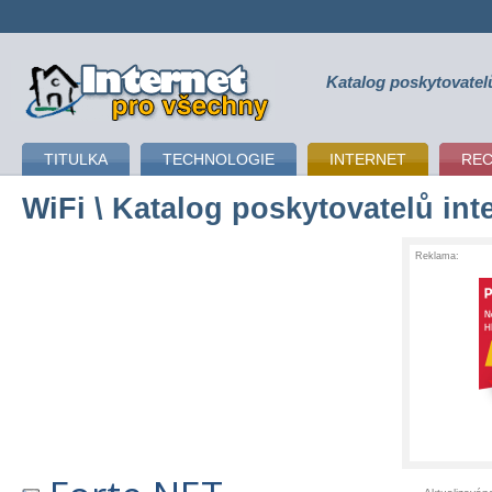
Katalog poskytovatel
připojení k internetu
TITULKA
TECHNOLOGIE
INTERNET
RE
WiFi
\ Katalog poskytovatelů int
Reklama: