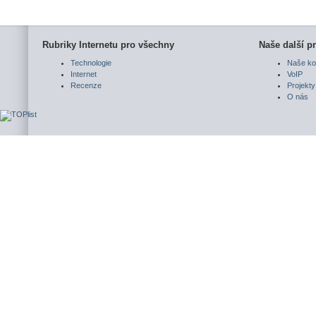
Rubriky Internetu pro všechny
Naše další pr
Technologie
Naše ko
Internet
VoIP
Recenze
Projekty
O nás