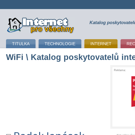
Katalog poskytovatel
připojení k internetu
TITULKA
TECHNOLOGIE
INTERNET
RE
WiFi
\ Katalog poskytovatelů int
Reklama: