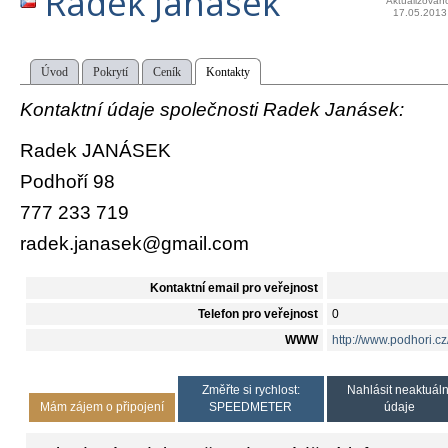
Radek Janásek
Aktualizován
17.05.2013
Úvod
Pokrytí
Ceník
Kontakty
Kontaktní údaje společnosti Radek Janásek:
Radek JANÁSEK
Podhoří 98
777 233 719
radek.janasek@gmail.com
Kontaktní email pro veřejnost
Telefon pro veřejnost
0
WWW
http://www.podhori.cz
Změřte si rychlost:
Nahlásit neaktuáln
Mám zájem o připojení
SPEEDMETER
údaje