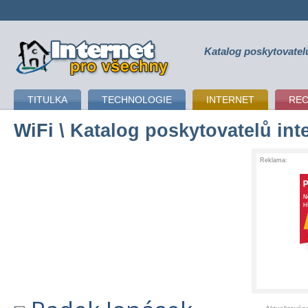
Katalog poskytovatel
připojení k internetu
TITULKA
TECHNOLOGIE
INTERNET
RE
WiFi
\ Katalog poskytovatelů int
Reklama: