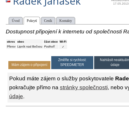
Radek Janásek
Aktualizován
17.05.2013
Úvod
Pokrytí
Ceník
Kontakty
Dostupnost připojení k internetu od společnosti 
okres
obec
část obce
Wi-Fi
Přerov
Lipník nad Bečvou
Podhoří
✓
Změřte si rychlost:
Nahlásit neaktuáln
Mám zájem o připojení
SPEEDMETER
údaje
Pokud máte zájem o služby poskytovatele
Rade
pokračujte přímo na
stránky společnosti
, nebo v
údaje
.