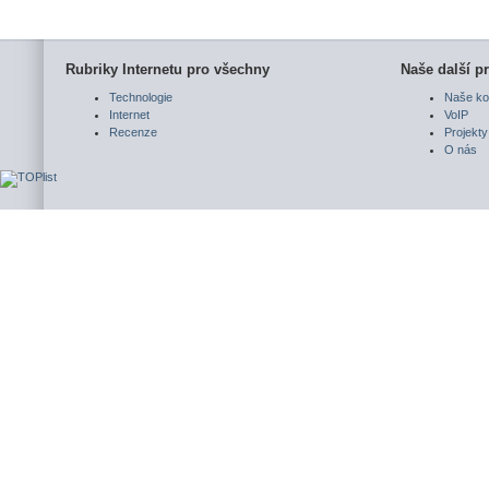
Rubriky Internetu pro všechny
Naše další pr
Technologie
Naše ko
Internet
VoIP
Recenze
Projekty
O nás