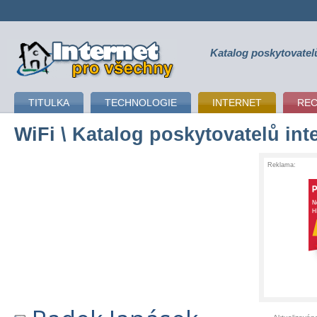
Katalog poskytovatel
připojení k internetu
TITULKA
TECHNOLOGIE
INTERNET
RE
WiFi
\ Katalog poskytovatelů int
Reklama: