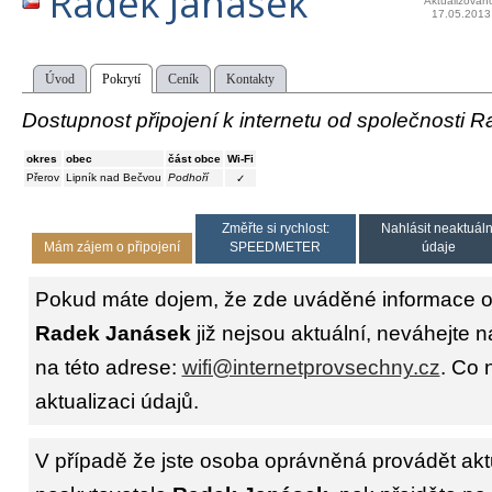
Radek Janásek
Aktualizován
17.05.2013
Úvod
Pokrytí
Ceník
Kontakty
Dostupnost připojení k internetu od společnosti 
okres
obec
část obce
Wi-Fi
Přerov
Lipník nad Bečvou
Podhoří
✓
Změřte si rychlost:
Nahlásit neaktuáln
Mám zájem o připojení
SPEEDMETER
údaje
Pokud máte dojem, že zde uváděné informace o 
Radek Janásek
již nejsou aktuální, neváhejte 
na této adrese:
wifi@internetprovsechny.cz
. Co 
aktualizaci údajů.
V případě že jste osoba oprávněná provádět akt