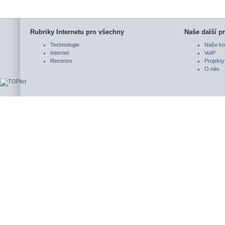
Rubriky Internetu pro všechny
Naše další pr
Technologie
Naše ko
Internet
VoIP
Recenze
Projekty
O nás