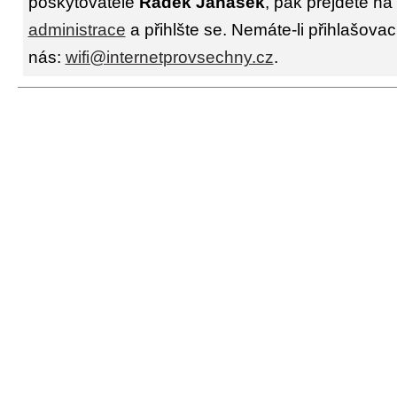
poskytovatele
Radek Janásek
, pak přejděte na
administrace
a přihlšte se. Nemáte-li přihlašovac
nás:
wifi@internetprovsechny.cz
.