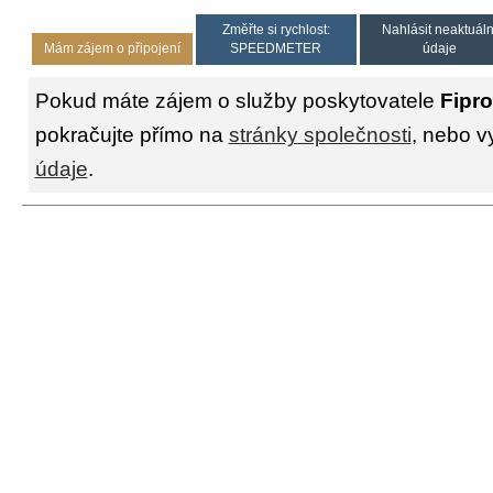
Změřte si rychlost:
Nahlásit neaktuáln
Mám zájem o připojení
SPEEDMETER
údaje
Pokud máte zájem o služby poskytovatele
Fipro
pokračujte přímo na
stránky společnosti
, nebo v
údaje
.