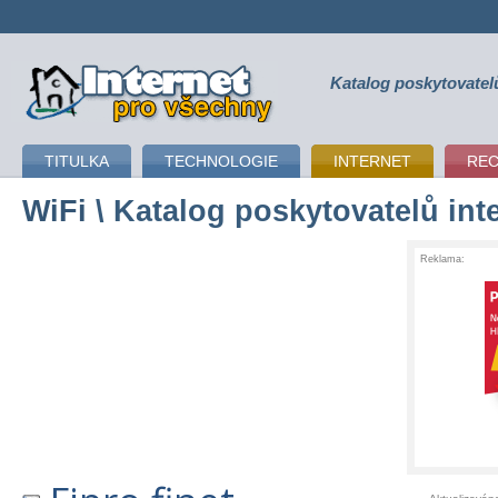
Katalog poskytovatel
připojení k internetu
TITULKA
TECHNOLOGIE
INTERNET
RE
WiFi
\ Katalog poskytovatelů int
Reklama: