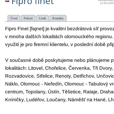
Fipro finet
Aktualizován
13.09.2005
Úvod
Pokrytí
Ceník
Kontakty
Fipro Finet [fajnet] je kvalitní bezdrátová síť pro
v mnoha dalších lokalitách olomouckého regionu. 
využití je pro firemní klientelu, v poslední době př
V současné době poskytujeme nebo plánujeme při
lokalitách: Litovel, Chořelice, Červenka, Tři Dvory
Rozvadovice, Střelice, Renoty, Detřichov, Unčovi
Náklo, Olomouc - Neředín, Olomouc - Tabulový vr
centrum, Topolany, Ústín, Těšetice, Rataje, Draha
Kníničky, Ludéřov, Loučany, Náměšť na Hané, L