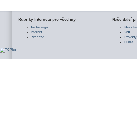
Rubriky Internetu pro všechny
Naše další pr
Technologie
Naše ko
Internet
VoIP
Recenze
Projekty
O nás