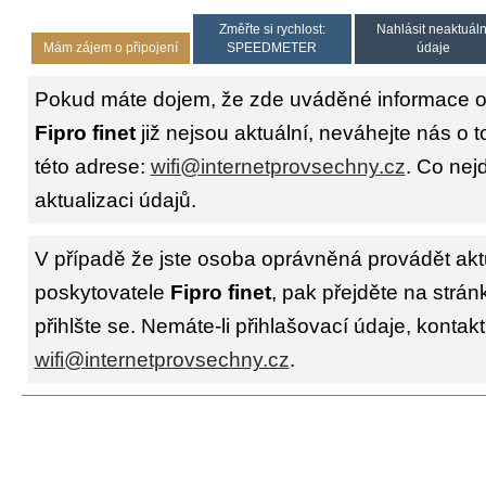
Změřte si rychlost:
Nahlásit neaktuáln
Mám zájem o připojení
SPEEDMETER
údaje
Pokud máte dojem, že zde uváděné informace o 
Fipro finet
již nejsou aktuální, neváhejte nás o 
této adrese:
wifi@internetprovsechny.cz
. Co nejd
aktualizaci údajů.
V případě že jste osoba oprávněná provádět akt
poskytovatele
Fipro finet
, pak přejděte na strá
přihlšte se. Nemáte-li přihlašovací údaje, kontakt
wifi@internetprovsechny.cz
.