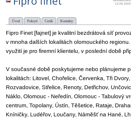
Fipro finet
Aktualizován
13.09.2005
Úvod
Pokrytí
Ceník
Kontakty
Fipro Finet [fajnet] je kvalitní bezdrátová síť pro
v mnoha dalších lokalitách olomouckého regionu. 
využití je pro firemní klientelu, v poslední době př
V současné době poskytujeme nebo plánujeme při
lokalitách: Litovel, Chořelice, Červenka, Tři Dvory
Rozvadovice, Střelice, Renoty, Detřichov, Unčovi
Náklo, Olomouc - Neředín, Olomouc - Tabulový vr
centrum, Topolany, Ústín, Těšetice, Rataje, Draha
Kníničky, Ludéřov, Loučany, Náměšť na Hané, L