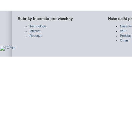
Rubriky Internetu pro všechny
Naše další pr
Technologie
Naše ko
Internet
VoIP
Recenze
Projekty
O nás