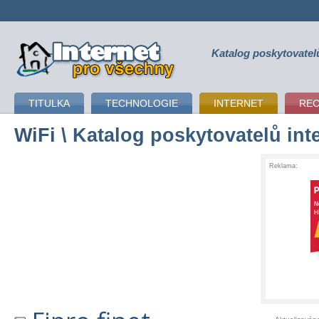
Katalog poskytovatel
připojení k internetu
TITULKA
TECHNOLOGIE
INTERNET
RE
WiFi
\ Katalog poskytovatelů int
Reklama: