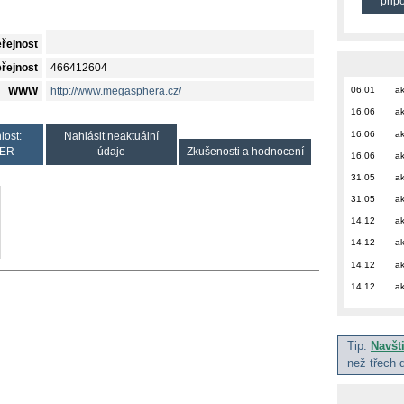
přip
eřejnost
eřejnost
466412604
06.01
ak
WWW
http://www.megasphera.cz/
16.06
ak
16.06
ak
lost:
Nahlásit neaktuální
ER
údaje
Zkušenosti a hodnocení
16.06
ak
31.05
ak
31.05
ak
14.12
ak
14.12
ak
14.12
ak
14.12
ak
Tip:
Navšt
než třech 