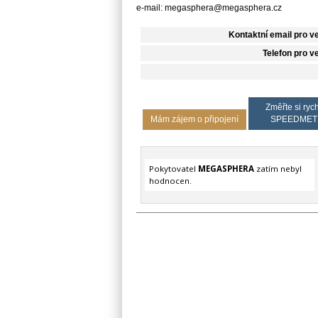
e-mail: megasphera@megasphera.cz
Kontaktní email pro v
Telefon pro v
Změřte si rych
Mám zájem o připojení
SPEEDMET
Pokytovatel
MEGASPHERA
zatím nebyl
hodnocen.