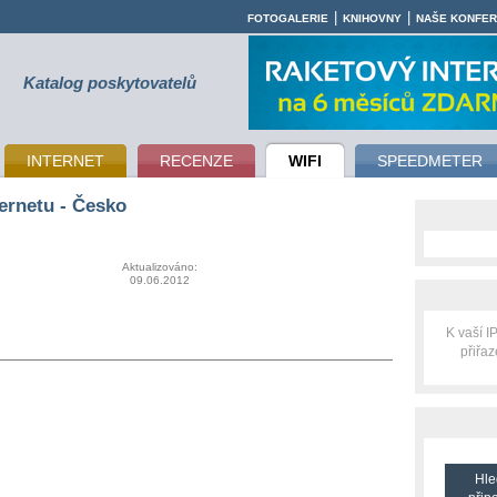
|
|
FOTOGALERIE
KNIHOVNY
NAŠE KONFE
Katalog poskytovatelů
INTERNET
RECENZE
WIFI
SPEEDMETER
ernetu - Česko
Aktualizováno:
09.06.2012
K vaší 
přiřa
Hle