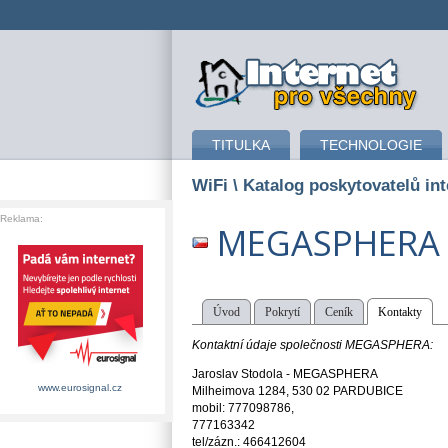
připojení k internetu
TITULKA
TECHNOLOGIE
WiFi
\ Katalog poskytovatelů int
Reklama:
MEGASPHERA
Úvod
Pokrytí
Ceník
Kontakty
Kontaktní údaje společnosti MEGASPHERA:
Jaroslav Stodola - MEGASPHERA
www.eurosignal.cz
Milheimova 1284, 530 02 PARDUBICE
mobil: 777098786,
777163342
tel/zázn.: 466412604