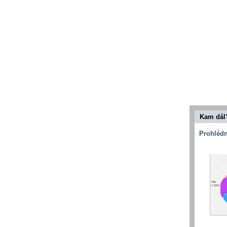
Kam dál
Prohlédn