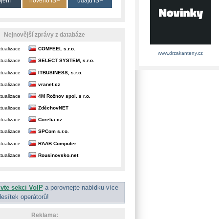
ojení
nového ISP
údajů ISP
Nejnovější zprávy z databáze
tualizace
COMFEEL s.r.o.
www.drzakanteny.cz
tualizace
SELECT SYSTEM, s.r.o.
tualizace
ITBUSINESS, s.r.o.
tualizace
vranet.cz
tualizace
4M Rožnov spol. s r.o.
tualizace
ZděchovNET
tualizace
Corelia.cz
tualizace
SPCom s.r.o.
tualizace
RAAB Computer
tualizace
Rousinovsko.net
ivte sekci VoIP
a porovnejte nabídku více
desítek operátorů!
Reklama: