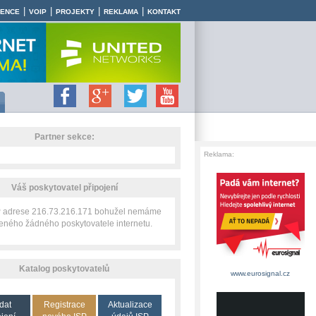
|
|
|
|
RENCE
VOIP
PROJEKTY
REKLAMA
KONTAKT
Partner sekce:
Reklama:
Váš poskytovatel připojení
IP adrese 216.73.216.171 bohužel nemáme
zeného žádného poskytovatele internetu.
Katalog poskytovatelů
www.eurosignal.cz
dat
Registrace
Aktualizace