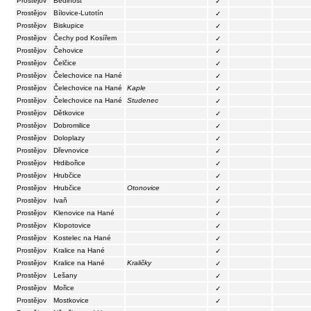
Prostějov
Bedihošť
✓
Prostějov
Bílovice-Lutotín
✓
Prostějov
Biskupice
✓
Prostějov
Čechy pod Kosířem
✓
Prostějov
Čehovice
✓
Prostějov
Čelčice
✓
Prostějov
Čelechovice na Hané
✓
Prostějov
Čelechovice na Hané
Kaple
✓
Prostějov
Čelechovice na Hané
Studenec
✓
Prostějov
Dětkovice
✓
Prostějov
Dobromilice
✓
Prostějov
Doloplazy
✓
Prostějov
Dřevnovice
✓
Prostějov
Hrdibořice
✓
Prostějov
Hrubčice
✓
Prostějov
Hrubčice
Otonovice
✓
Prostějov
Ivaň
✓
Prostějov
Klenovice na Hané
✓
Prostějov
Klopotovice
✓
Prostějov
Kostelec na Hané
✓
Prostějov
Kralice na Hané
✓
Prostějov
Kralice na Hané
Kraličky
✓
Prostějov
Lešany
✓
Prostějov
Mořice
✓
Prostějov
Mostkovice
✓