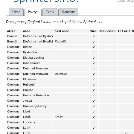
22.08.2018
Úvod
Pokrytí
Ceník
Kontakty
Dostupnost připojení k internetu od společnosti Sprintel s.r.o.:
okres
obec
část obce
Wi-Fi
ADSL/VDSL
FTTx/ETTH
Bruntál
Dětřichov nad Bystřicí
✓
Bruntál
Dětřichov nad Bystřicí
Krahulčí
✓
Olomouc
Blatec
✓
Olomouc
Bystročice
✓
Olomouc
Dlouhá Loučka
✓
Olomouc
Drahanovice
✓
Olomouc
Dub nad Moravou
✓
Olomouc
Dub nad Moravou
Bolelouc
✓
Olomouc
Hlušovice
✓
Olomouc
Hněvotín
✓
Olomouc
Hnojice
✓
Olomouc
Hraničné Petrovice
✓
Olomouc
Jívová
✓
Olomouc
Kožušany-Tážaly
✓
Olomouc
Liboš
✓
Olomouc
Liboš
Krnov
✓
Olomouc
Loučany
✓
Olomouc
Lutín
✓
Olomouc
Lutín
✓