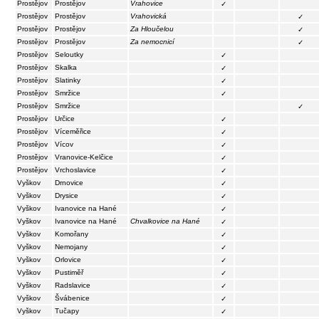
Prostějov
Prostějov
Vrahovice
✓
Prostějov
Prostějov
Vrahovická
✓
Prostějov
Prostějov
Za Hloučelou
✓
Prostějov
Prostějov
Za nemocnicí
✓
Prostějov
Seloutky
✓
Prostějov
Skalka
✓
Prostějov
Slatinky
✓
Prostějov
Smržice
✓
Prostějov
Smržice
✓
Prostějov
Určice
✓
Prostějov
Víceměřice
✓
Prostějov
Vícov
✓
Prostějov
Vranovice-Kelčice
✓
Prostějov
Vrchoslavice
✓
Vyškov
Drnovice
✓
Vyškov
Drysice
✓
Vyškov
Ivanovice na Hané
✓
Vyškov
Ivanovice na Hané
Chvalkovice na Hané
✓
Vyškov
Komořany
✓
Vyškov
Nemojany
✓
Vyškov
Orlovice
✓
Vyškov
Pustiměř
✓
Vyškov
Radslavice
✓
Vyškov
Švábenice
✓
Vyškov
Tučapy
✓