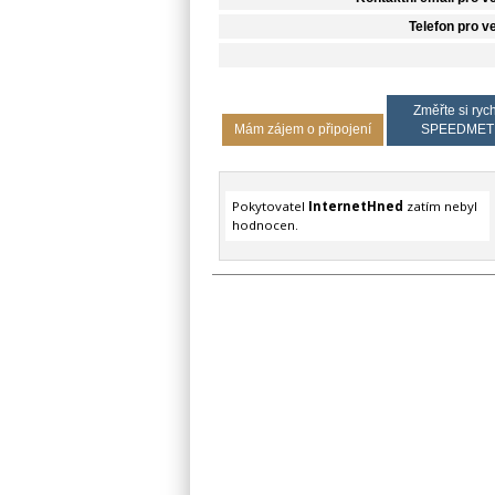
Telefon pro v
Změřte si rych
Mám zájem o připojení
SPEEDMET
Pokytovatel
InternetHned
zatím nebyl
hodnocen.