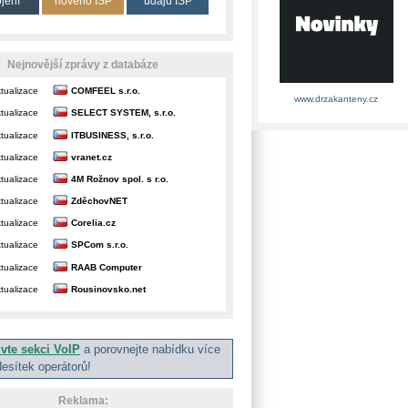
ojení
nového ISP
údajů ISP
Nejnovější zprávy z databáze
tualizace
COMFEEL s.r.o.
www.drzakanteny.cz
tualizace
SELECT SYSTEM, s.r.o.
tualizace
ITBUSINESS, s.r.o.
tualizace
vranet.cz
tualizace
4M Rožnov spol. s r.o.
tualizace
ZděchovNET
tualizace
Corelia.cz
tualizace
SPCom s.r.o.
tualizace
RAAB Computer
tualizace
Rousinovsko.net
ivte sekci VoIP
a porovnejte nabídku více
desítek operátorů!
Reklama: