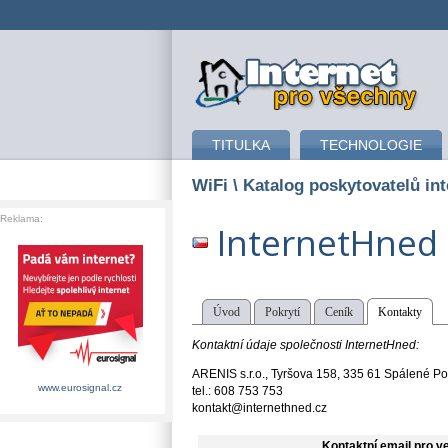
připojení k internetu
TITULKA
TECHNOLOGIE
WiFi
\ Katalog poskytovatelů int
Reklama:
InternetHned
Úvod
Pokrytí
Ceník
Kontakty
Kontaktní údaje společnosti InternetHned:
ARENIS s.r.o., Tyršova 158, 335 61 Spálené Poř
www.eurosignal.cz
tel.: 608 753 753
kontakt@internethned.cz
Kontaktní email pro v