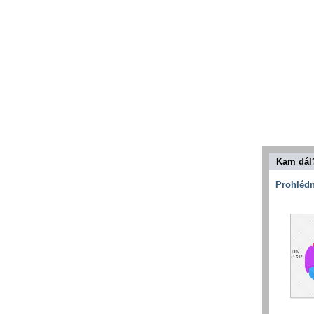
Kam dál
Prohlédn