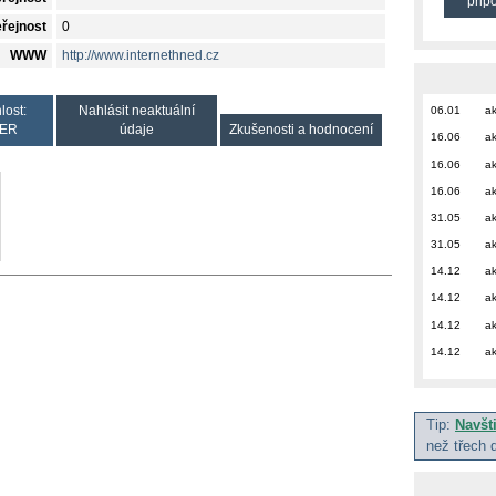
přip
eřejnost
0
WWW
http://www.internethned.cz
lost:
Nahlásit neaktuální
06.01
ak
ER
údaje
Zkušenosti a hodnocení
16.06
ak
16.06
ak
16.06
ak
31.05
ak
31.05
ak
14.12
ak
14.12
ak
14.12
ak
14.12
ak
Tip:
Navšt
než třech 