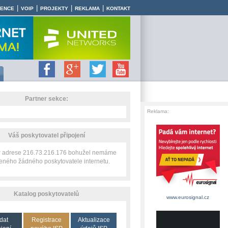
|
|
|
|
RENCE
VOIP
PROJEKTY
REKLAMA
KONTAKT
Partner sekce:
Reklama:
Váš poskytovatel připojení
IP adrese 216.73.216.176 bohužel nemáme
zeného žádného poskytovatele internetu.
Katalog poskytovatelů
www.eurosignal.cz
dat
Registrace
Aktualizace