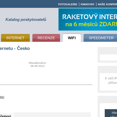
|
|
FOTOGALERIE
KNIHOVNY
NAŠE KONFE
Katalog poskytovatelů
INTERNET
RECENZE
WIFI
SPEEDMETER
ernetu - Česko
Aktualizováno:
08.08.2012
K vaší 
přiřa
íčí
Hle
eřejnost