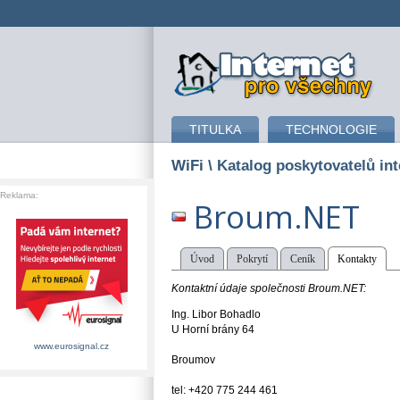
připojení k internetu
TITULKA
TECHNOLOGIE
WiFi
\ Katalog poskytovatelů int
Reklama:
Broum.NET
Úvod
Pokrytí
Ceník
Kontakty
Kontaktní údaje společnosti Broum.NET:
Ing. Libor Bohadlo
U Horní brány 64
www.eurosignal.cz
Broumov
tel: +420 775 244 461