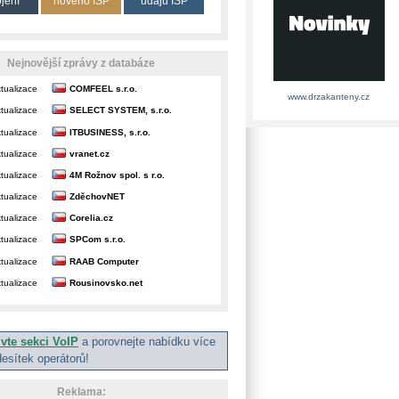
ojení
nového ISP
údajů ISP
Nejnovější zprávy z databáze
tualizace
COMFEEL s.r.o.
www.drzakanteny.cz
tualizace
SELECT SYSTEM, s.r.o.
tualizace
ITBUSINESS, s.r.o.
tualizace
vranet.cz
tualizace
4M Rožnov spol. s r.o.
tualizace
ZděchovNET
tualizace
Corelia.cz
tualizace
SPCom s.r.o.
tualizace
RAAB Computer
tualizace
Rousinovsko.net
ivte sekci VoIP
a porovnejte nabídku více
desítek operátorů!
Reklama: