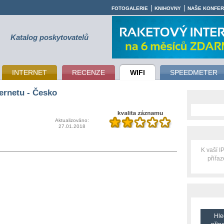
|
|
FOTOGALERIE
KNIHOVNY
NAŠE KONFE
Katalog poskytovatelů
INTERNET
RECENZE
WIFI
SPEEDMETER
ernetu - Česko
Aktualizováno:
27.01.2018
K vaší 
přiřa
Hle