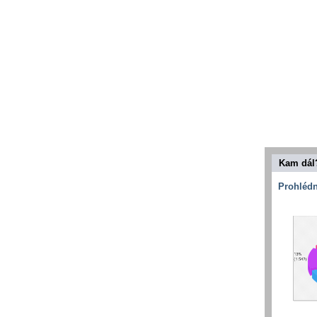
Kam dál
Prohlédn