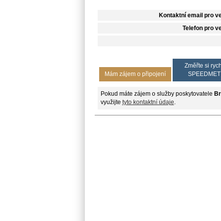
Kontaktní email pro v
Telefon pro v
Změřte si rych
Mám zájem o připojení
SPEEDMET
Pokud máte zájem o služby poskytovatele
B
využijte
tyto kontaktní údaje
.