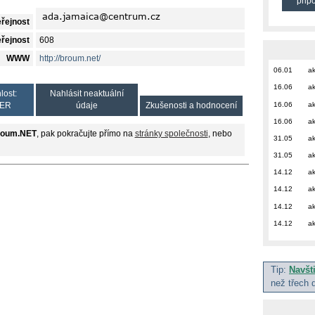
přip
eřejnost
eřejnost
608
WWW
http://broum.net/
06.01
ak
16.06
ak
lost:
Nahlásit neaktuální
16.06
ak
ER
údaje
Zkušenosti a hodnocení
16.06
ak
roum.NET
, pak pokračujte přímo na
stránky společnosti
, nebo
31.05
ak
31.05
ak
14.12
ak
14.12
ak
14.12
ak
14.12
ak
Tip:
Navšt
než třech 