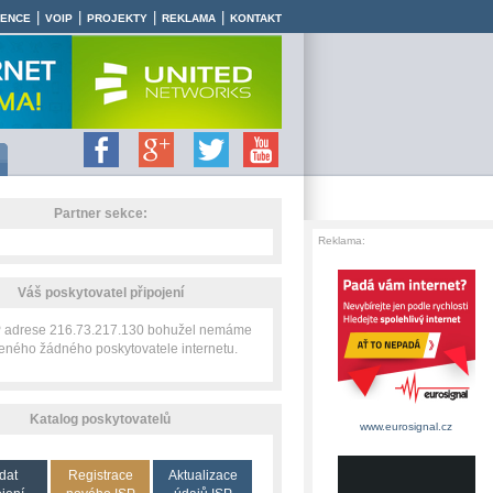
|
|
|
|
RENCE
VOIP
PROJEKTY
REKLAMA
KONTAKT
Partner sekce:
Reklama:
Váš poskytovatel připojení
IP adrese 216.73.217.130 bohužel nemáme
zeného žádného poskytovatele internetu.
Katalog poskytovatelů
www.eurosignal.cz
dat
Registrace
Aktualizace