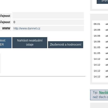
přip
eřejnost
eřejnost
0
06.01
ak
WWW
http://www.dannet.cz
16.06
ak
16.06
ak
lost:
Nahlásit neaktuální
16.06
ak
ER
údaje
Zkušenosti a hodnocení
31.05
ak
31.05
ak
14.12
ak
14.12
ak
14.12
ak
14.12
ak
Tip:
Navšt
než třech 