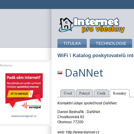
připojení k internetu
TITULKA
TECHNOLOGIE
WiFi
\ Katalog poskytovatelů int
Reklama:
DaNNet
Úvod
Pokrytí
Ceník
Kontakty
Kontaktní údaje společnosti DaNNet:
Daniel Bednařík - DaNNet
www.eurosignal.cz
Chvalkovická 82
Olomouc 77200
web: http://www.dannet.cz