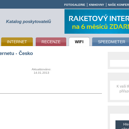
|
|
FOTOGALERIE
KNIHOVNY
NAŠE KONFE
Katalog poskytovatelů
INTERNET
RECENZE
WIFI
SPEEDMETER
ernetu - Česko
Aktualizováno:
14.01.2013
K vaší 
přiřa
Hle