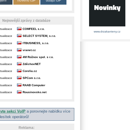
ojení
nového ISP
údajů ISP
Nejnovější zprávy z databáze
tualizace
COMFEEL s.r.o.
www.drzakanteny.cz
tualizace
SELECT SYSTEM, s.r.o.
tualizace
ITBUSINESS, s.r.o.
tualizace
vranet.cz
tualizace
4M Rožnov spol. s r.o.
tualizace
ZděchovNET
tualizace
Corelia.cz
tualizace
SPCom s.r.o.
tualizace
RAAB Computer
tualizace
Rousinovsko.net
ivte sekci VoIP
a porovnejte nabídku více
desítek operátorů!
Reklama: