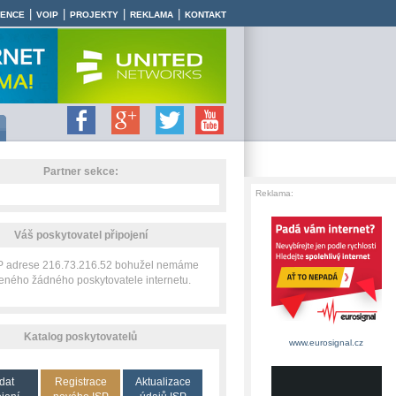
|
|
|
|
RENCE
VOIP
PROJEKTY
REKLAMA
KONTAKT
Partner sekce:
Reklama:
Váš poskytovatel připojení
IP adrese 216.73.216.52 bohužel nemáme
zeného žádného poskytovatele internetu.
Katalog poskytovatelů
www.eurosignal.cz
dat
Registrace
Aktualizace