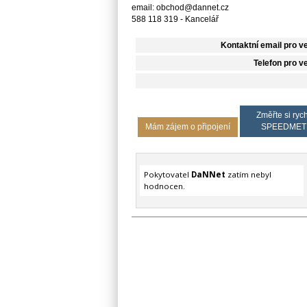
email: obchod@dannet.cz
588 118 319 - Kancelář
Kontaktní email pro v
Telefon pro v
Změřte si rych
Mám zájem o připojení
SPEEDMET
Pokytovatel
DaNNet
zatím nebyl
hodnocen.