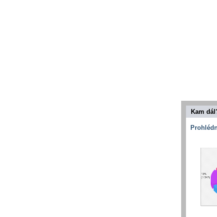
Kam dál
Prohlédn