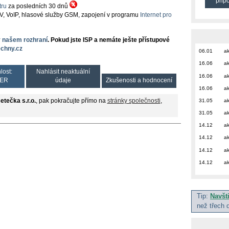
přip
ru
za posledních 30 dnů
TV, VoIP, hlasové služby GSM, zapojení v programu
Internet pro
v našem rozhraní
. Pokud jste ISP a nemáte ješte přístupové
chny.cz
06.01
ak
16.06
ak
lost:
Nahlásit neaktuální
16.06
ak
ER
údaje
Zkušenosti a hodnocení
16.06
ak
31.05
ak
etečka s.r.o.
, pak pokračujte přímo na
stránky společnosti
,
31.05
ak
14.12
ak
14.12
ak
14.12
ak
14.12
ak
Tip:
Navšt
než třech 