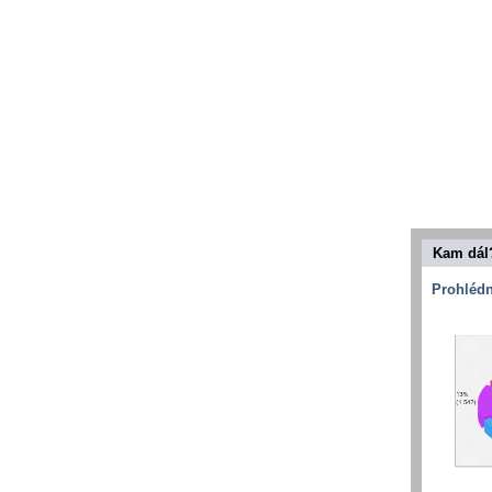
Kam dál
Prohlédn