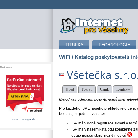
připojení k internetu
TITULKA
TECHNOLOGIE
WiFi
\ Katalog poskytovatelů int
Reklama:
Všetečka s.r.o
Úvod
Pokrytí
Ceník
Kontakty
Metodika hodnocení poskytovatelů internetového
Pro každého ISP z našeho přehledu je určeno o
bodů zajistí jednu hvězdičku:
www.eurosignal.cz
ISP má v době registrace aktivní vlast
ISP má v našem katalogu kompletně založe
údaje nejsou starší než 6 měsíců