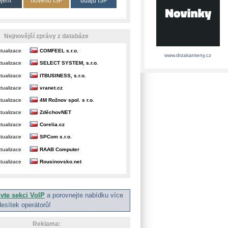
ojení
nového ISP
údajů ISP
Nejnovější zprávy z databáze
tualizace
COMFEEL s.r.o.
www.drzakanteny.cz
tualizace
SELECT SYSTEM, s.r.o.
tualizace
ITBUSINESS, s.r.o.
tualizace
vranet.cz
tualizace
4M Rožnov spol. s r.o.
tualizace
ZděchovNET
tualizace
Corelia.cz
tualizace
SPCom s.r.o.
tualizace
RAAB Computer
tualizace
Rousinovsko.net
ivte sekci VoIP
a porovnejte nabídku více
desítek operátorů!
Reklama: