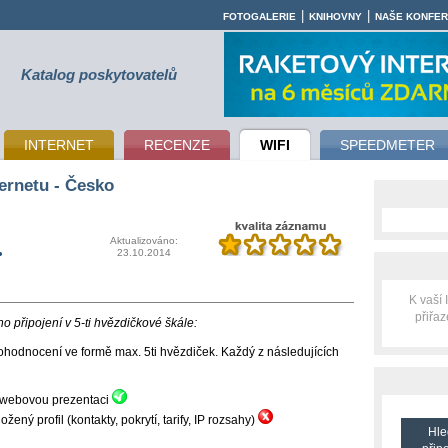
|
|
FOTOGALERIE
KNIHOVNY
NAŠE KONFE
Katalog poskytovatelů
INTERNET
RECENZE
WIFI
SPEEDMETER
ernetu - Česko
.
Aktualizováno:
23.10.2014
K vaší
přiřa
 připojení v 5-ti hvězdičkové škále:
hodnocení ve formě max. 5ti hvězdiček. Každý z následujících
ní webovou prezentaci
ný profil (kontakty, pokrytí, tarify, IP rozsahy)
Hle