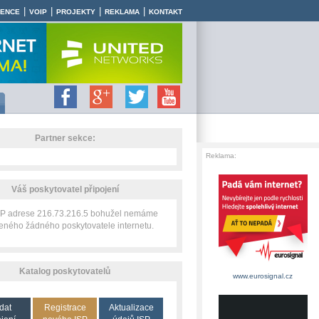
|
|
|
|
RENCE
VOIP
PROJEKTY
REKLAMA
KONTAKT
Partner sekce:
Reklama:
Váš poskytovatel připojení
 IP adrese 216.73.216.5 bohužel nemáme
zeného žádného poskytovatele internetu.
Katalog poskytovatelů
www.eurosignal.cz
dat
Registrace
Aktualizace