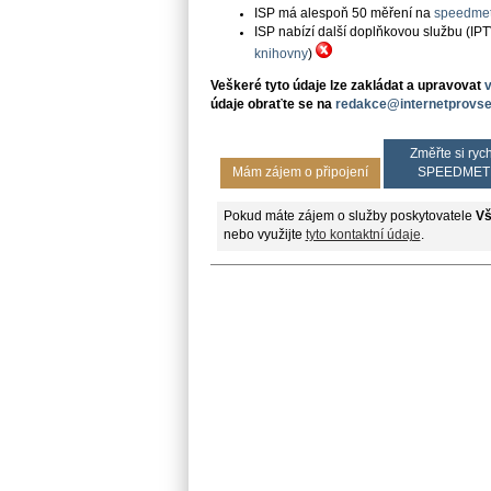
ISP má alespoň 50 měření na
speedmet
ISP nabízí další doplňkovou službu (IP
knihovny
)
Veškeré tyto údaje lze zakládat a upravovat
údaje obraťte se na
redakce@internetprovse
Změřte si rych
Mám zájem o připojení
SPEEDMET
Pokud máte zájem o služby poskytovatele
Vš
nebo využijte
tyto kontaktní údaje
.