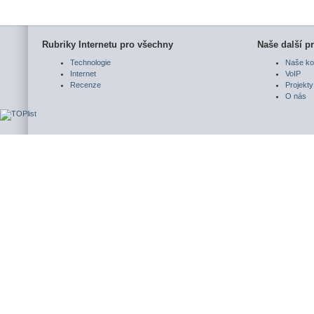
Rubriky Internetu pro všechny
Naše další pr
Technologie
Naše ko
Internet
VoIP
Recenze
Projekty
O nás