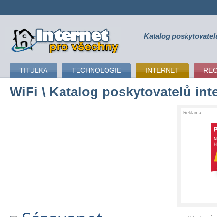
Katalog poskytovatel
připojení k internetu
TITULKA
TECHNOLOGIE
INTERNET
RE
WiFi
\ Katalog poskytovatelů int
Reklama: