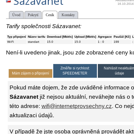
Sázavanet
Aktualizován
16.10.2014
Úvod
Pokrytí
Ceník
Kontakty
Tarify společnosti Sázavanet:
Typ připojení
Název tarifu
Download [Mbit/s]
Upload [Mbit/s]
Agregace
Paušál [Kč]
L
Wi-Fi
standart
15.0
15.0
1 : 0
199
-
Není-li uvedeno jinak, jsou zde zobrazené ceny
Změřte si rychlost:
Nahlásit neaktuáln
Mám zájem o připojení
SPEEDMETER
údaje
Pokud máte dojem, že zde uváděné informace o 
Sázavanet
již nejsou aktuální, neváhejte nás o 
této adrese:
wifi@internetprovsechny.cz
. Co nejd
aktualizaci údajů.
V případě že jste osoba oprávněná provádět akt