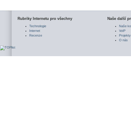
Rubriky Internetu pro všechny
Naše další pr
Technologie
Naše ko
Internet
VoIP
Recenze
Projekty
O nás