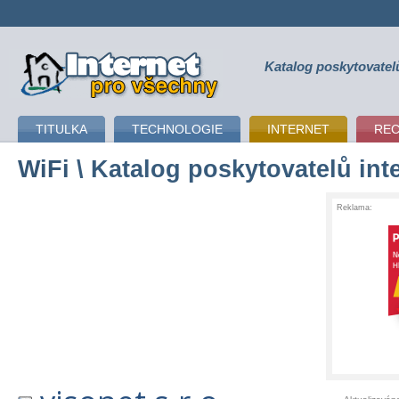
Katalog poskytovatel
připojení k internetu
TITULKA
TECHNOLOGIE
INTERNET
RE
WiFi
\ Katalog poskytovatelů int
Reklama: