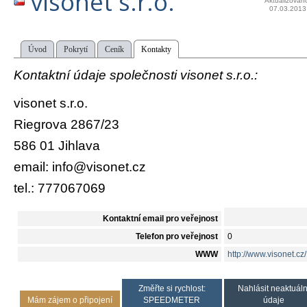
visonet s.r.o.
Aktualizován
07.03.2013
Úvod
Pokrytí
Ceník
Kontakty
Kontaktní údaje společnosti visonet s.r.o.:
visonet s.r.o.
Riegrova 2867/23
586 01 Jihlava
email: info@visonet.cz
tel.: 777067069
Kontaktní email pro veřejnost
Telefon pro veřejnost
0
WWW
http://www.visonet.cz/
Změřte si rychlost:
Nahlásit neaktuáln
Mám zájem o připojení
SPEEDMETER
údaje