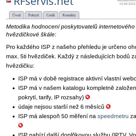
RFservis.net
Aktualizován
13.08.2021
Úvod
Pokrytí
Ceník
Kontakty
Metodika hodnocení poskytovatelů internetového př
hvězdičkové škále:
Pro každého ISP z našeho přehledu je určeno oh
max. 5ti hvězdiček. Každý z následujících bodů za
hvězdičku:
ISP má v době registrace aktivní vlastní we
ISP má v našem katalogu kompletně založený 
pokrytí, tarify, IP rozsahy)
údaje nejsou starší než 6 měsíců
ISP má alespoň 50 měření na
speedmetru
za
ISP nabízí další doplňkovou službu (IPTV, Vo