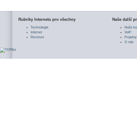
Rubriky Internetu pro všechny
Naše další pr
Technologie
Naše ko
Internet
VoIP
Recenze
Projekty
O nás