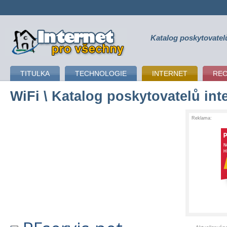
Katalog poskytovatel
připojení k internetu
TITULKA
TECHNOLOGIE
INTERNET
RE
WiFi
\ Katalog poskytovatelů int
Reklama: