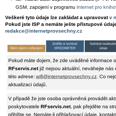
GSM, zapojení v programu
Internet pro knih
Veškeré tyto údaje lze zakládat a upravovat
v 
Pokud jste ISP a nemáte ješte přístupové údaj
redakce@internetprovsechny.cz
Změřte si rychlost:
Nahlásit neaktuáln
Mám zájem o připojení
SPEEDMETER
údaje
Pokud máte dojem, že zde uváděné informace o 
RFservis.net
již nejsou aktuální, neváhejte nás
této adrese:
wifi@internetprovsechny.cz
. Co nejd
aktualizaci údajů.
V případě že jste osoba oprávněná provádět akt
poskytovatele
RFservis.net
, pak přejděte na st
přihlšte se. Nemáte-li přihlašovací údaje, kontakt