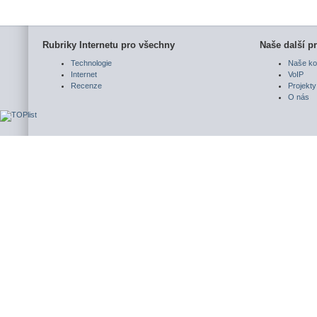
Rubriky Internetu pro všechny
Naše další pr
Technologie
Naše ko
Internet
VoIP
Recenze
Projekty
O nás