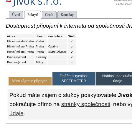
Jivok s.r.o.
Aktualizován
31.03.2014
Úvod
Pokrytí
Ceník
Kontakty
Dostupnost připojení k internetu od společnosti Jiv
okres
obec
část obce
Wi-Fi
Hlavní město Praha
Praha
✓
Hlavní město Praha
Praha
Chabry
✓
Hlavní město Praha
Praha
Staré Ďáblice
✓
Praha-východ
Klecany
✓
Praha-východ
Zdiby
✓
Změřte si rychlost:
Nahlásit neaktuáln
Mám zájem o připojení
SPEEDMETER
údaje
Pokud máte zájem o služby poskytovatele
Jivok
pokračujte přímo na
stránky společnosti
, nebo v
údaje
.