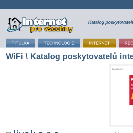
Katalog poskytovatel
připojení k internetu
TITULKA
TECHNOLOGIE
INTERNET
RE
WiFi
\ Katalog poskytovatelů int
Reklama: