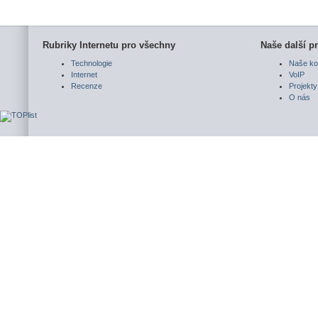
Rubriky Internetu pro všechny
Naše další pr
Technologie
Naše ko
Internet
VoIP
Recenze
Projekty
O nás