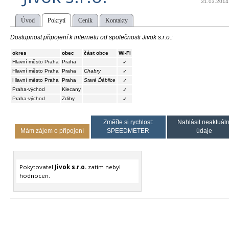
31.03.2014
Úvod
Pokrytí
Ceník
Kontakty
Dostupnost připojení k internetu od společnosti Jivok s.r.o.:
okres
obec
část obce
Wi-Fi
Hlavní město Praha
Praha
✓
Hlavní město Praha
Praha
Chabry
✓
Hlavní město Praha
Praha
Staré Ďáblice
✓
Praha-východ
Klecany
✓
Praha-východ
Zdiby
✓
Změřte si rychlost:
Nahlásit neaktuáln
Mám zájem o připojení
SPEEDMETER
údaje
Pokytovatel
Jivok s.r.o.
zatím nebyl
hodnocen.