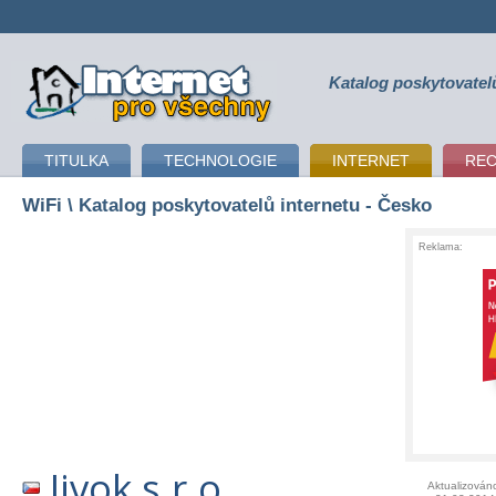
Katalog poskytovatel
připojení k internetu
TITULKA
TECHNOLOGIE
INTERNET
RE
WiFi
\ Katalog poskytovatelů internetu - Česko
Reklama:
Jivok s.r.o.
Aktualizován