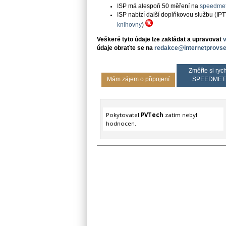
ISP má alespoň 50 měření na
speedmet
ISP nabízí další doplňkovou službu (IP
knihovny
)
Veškeré tyto údaje lze zakládat a upravovat
údaje obraťte se na
redakce@internetprovse
Změřte si rych
Mám zájem o připojení
SPEEDMET
Pokytovatel
PVTech
zatím nebyl
hodnocen.