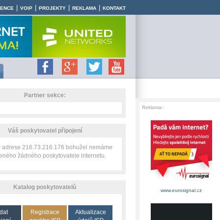
|
|
|
|
RENCE
VOIP
PROJEKTY
REKLAMA
KONTAKT
Partner sekce:
Reklama:
Váš poskytovatel připojení
IP adrese 216.73.216.176 bohužel nemáme
zeného žádného poskytovatele internetu.
Katalog poskytovatelů
www.eurosignal.cz
dat
Registrace
Aktualizace