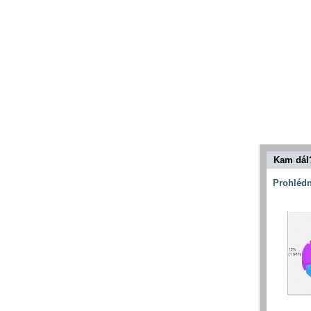
Kam dál
Prohlédn