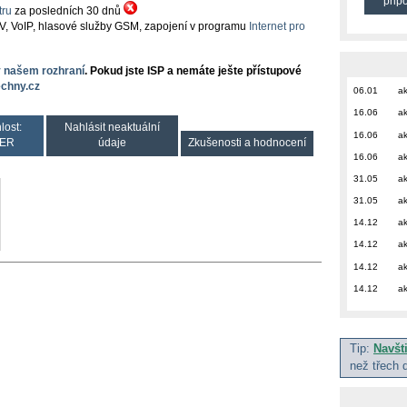
přip
ru
za posledních 30 dnů
TV, VoIP, hlasové služby GSM, zapojení v programu
Internet pro
v našem rozhraní
. Pokud jste ISP a nemáte ješte přístupové
chny.cz
06.01
ak
16.06
ak
lost:
Nahlásit neaktuální
16.06
ak
ER
údaje
Zkušenosti a hodnocení
16.06
ak
31.05
ak
31.05
ak
14.12
ak
14.12
ak
14.12
ak
14.12
ak
Tip:
Navšt
než třech 