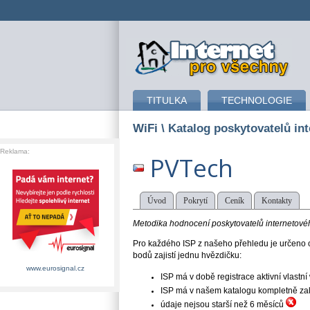
připojení k internetu
TITULKA
TECHNOLOGIE
WiFi
\ Katalog poskytovatelů int
Reklama:
PVTech
Úvod
Pokrytí
Ceník
Kontakty
Metodika hodnocení poskytovatelů internetového
Pro každého ISP z našeho přehledu je určeno o
bodů zajistí jednu hvězdičku:
www.eurosignal.cz
ISP má v době registrace aktivní vlast
ISP má v našem katalogu kompletně založe
údaje nejsou starší než 6 měsíců