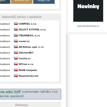
ojení
nového ISP
údajů ISP
Nejnovější zprávy z databáze
tualizace
COMFEEL s.r.o.
www.drzakanteny.cz
tualizace
SELECT SYSTEM, s.r.o.
tualizace
ITBUSINESS, s.r.o.
tualizace
vranet.cz
tualizace
4M Rožnov spol. s r.o.
tualizace
ZděchovNET
tualizace
Corelia.cz
tualizace
SPCom s.r.o.
tualizace
RAAB Computer
tualizace
Rousinovsko.net
ivte sekci VoIP
a porovnejte nabídku více
desítek operátorů!
Reklama: