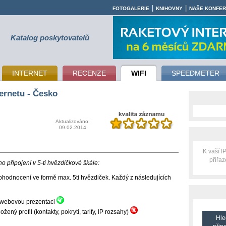
|
|
FOTOGALERIE
KNIHOVNY
NAŠE KONFE
Katalog poskytovatelů
INTERNET
RECENZE
WIFI
SPEEDMETER
ernetu - Česko
Aktualizováno:
09.02.2014
K vaší 
přiřa
 připojení v 5-ti hvězdičkové škále:
hodnocení ve formě max. 5ti hvězdiček. Každý z následujících
ní webovou prezentaci
ný profil (kontakty, pokrytí, tarify, IP rozsahy)
Hle