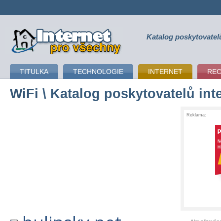
Katalog poskytovatel
připojení k internetu
TITULKA
TECHNOLOGIE
INTERNET
RE
WiFi
\ Katalog poskytovatelů int
Reklama: