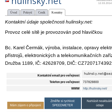
hulinsky.net
Aktualizován
12.03.2014
Úvod
Pokrytí
Ceník
Kontakty
Kontaktní údaje společnosti hulinsky.net:
Provoz celé sítě je provozován pod hlavičkou
Bc. Karel Čermák, výroba, instalace, opravy elektr
přístrojů, elektronických a telekomunikačních zaří
Družba 1189, IČ: 42628709, DIČ: CZ7207174392
Kontaktní email pro veřejnost
Telefon pro veřejnost
737828800
WWW
http://hulinsky.net/
Změřte si rychlost:
Nahlásit neaktuáln
Mám zájem o připojení
SPEEDMETER
údaje