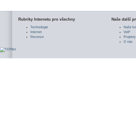
Rubriky Internetu pro všechny
Naše další pr
Technologie
Naše ko
Internet
VoIP
Recenze
Projekty
O nás