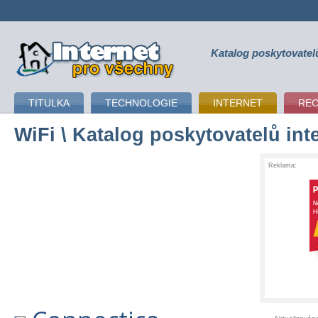
Katalog poskytovatel
připojení k internetu
TITULKA
TECHNOLOGIE
INTERNET
RE
WiFi
\ Katalog poskytovatelů int
Reklama: