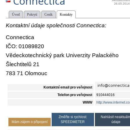
Connectica
Aktualizován
26.05.2014
Úvod
Pokrytí
Ceník
Kontakty
Kontaktní údaje společnosti Connectica:
Connectica
IČO: 01089820
Vědeckotechnický park Univerzity Palackého
Šlechtitelů 21
783 71 Olomouc
Kontaktní email pro veřejnost
Telefon pro veřejnost
910444016
WWW
http://www.internet.co
Změřte si rychlost:
Nahlásit neaktuáln
Mám zájem o připojení
SPEEDMETER
údaje