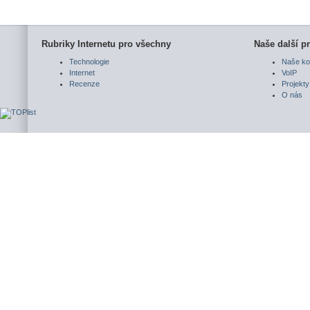
Rubriky Internetu pro všechny
Naše další pr
Technologie
Naše ko
Internet
VoIP
Recenze
Projekty
O nás