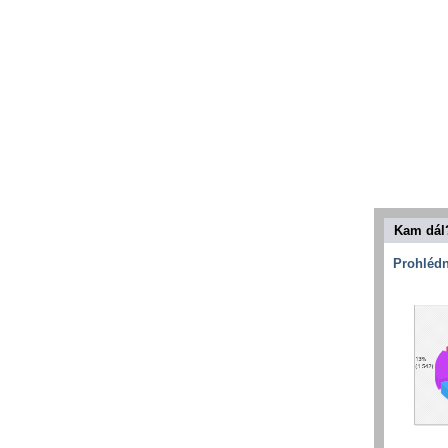
Kam dál
Prohlédn