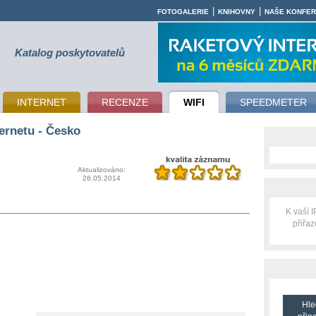
|
|
FOTOGALERIE
KNIHOVNY
NAŠE KONFE
Katalog poskytovatelů
INTERNET
RECENZE
WIFI
SPEEDMETER
ernetu - Česko
Aktualizováno:
26.05.2014
K vaší 
přiřa
Hle