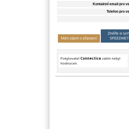
Kontaktní email pro v
Telefon pro v
Změřte si rych
Mám zájem o připojení
SPEEDMET
Pokytovatel
Connectica
zatím nebyl
hodnocen.