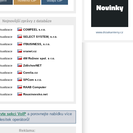
ojení
nového ISP
údajů ISP
Nejnovější zprávy z databáze
tualizace
COMFEEL s.r.o.
www.drzakanteny.cz
tualizace
SELECT SYSTEM, s.r.o.
tualizace
ITBUSINESS, s.r.o.
tualizace
vranet.cz
tualizace
4M Rožnov spol. s r.o.
tualizace
ZděchovNET
tualizace
Corelia.cz
tualizace
SPCom s.r.o.
tualizace
RAAB Computer
tualizace
Rousinovsko.net
ivte sekci VoIP
a porovnejte nabídku více
desítek operátorů!
Reklama: