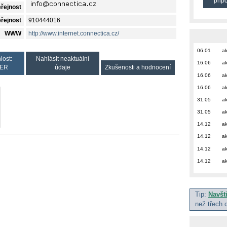
přip
eřejnost
eřejnost
910444016
WWW
http://www.internet.connectica.cz/
06.01
ak
lost:
Nahlásit neaktuální
16.06
ak
ER
údaje
Zkušenosti a hodnocení
16.06
ak
16.06
ak
31.05
ak
31.05
ak
14.12
ak
14.12
ak
14.12
ak
14.12
ak
Tip:
Navšt
než třech 