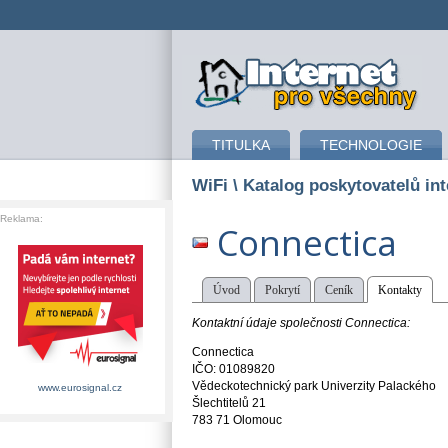
připojení k internetu
TITULKA
TECHNOLOGIE
WiFi
\ Katalog poskytovatelů int
Reklama:
Connectica
Úvod
Pokrytí
Ceník
Kontakty
Kontaktní údaje společnosti Connectica:
Connectica
IČO: 01089820
Vědeckotechnický park Univerzity Palackého
www.eurosignal.cz
Šlechtitelů 21
783 71 Olomouc