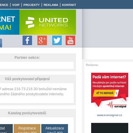
|
|
|
|
RENCE
VOIP
PROJEKTY
REKLAMA
KONTAKT
Partner sekce:
Reklama:
Váš poskytovatel připojení
IP adrese 216.73.216.30 bohužel nemáme
zeného žádného poskytovatele internetu.
Katalog poskytovatelů
www.eurosignal.cz
dat
Registrace
Aktualizace