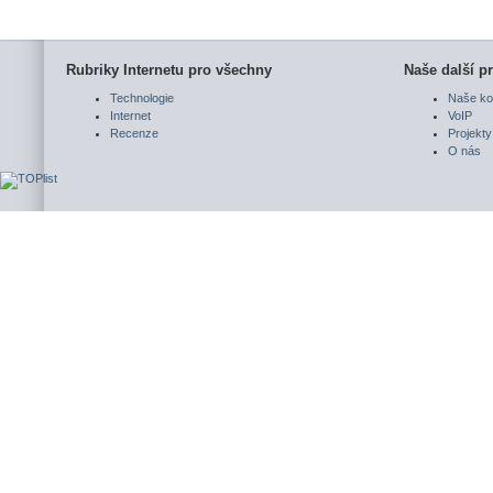
Rubriky Internetu pro všechny
Naše další pr
Technologie
Naše ko
Internet
VoIP
Recenze
Projekty
O nás