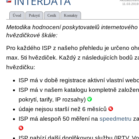
INTERDATA
Aktualizován
11.03.2019
Úvod
Pokrytí
Ceník
Kontakty
Metodika hodnocení poskytovatelů internetového př
hvězdičkové škále:
Pro každého ISP z našeho přehledu je určeno oh
max. 5ti hvězdiček. Každý z následujících bodů za
hvězdičku:
ISP má v době registrace aktivní vlastní we
ISP má v našem katalogu kompletně založený 
pokrytí, tarify, IP rozsahy)
údaje nejsou starší než 6 měsíců
ISP má alespoň 50 měření na
speedmetru
za
ISP nabízí další doplňkovou službu (IPTV, Vo