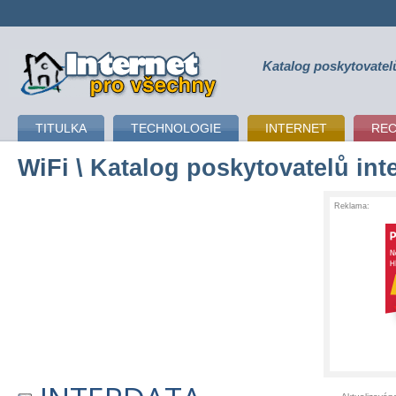
Katalog poskytovatel
připojení k internetu
TITULKA
TECHNOLOGIE
INTERNET
RE
WiFi
\ Katalog poskytovatelů int
Reklama: