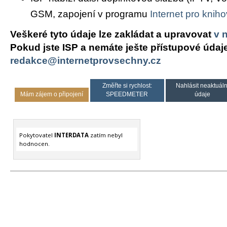
GSM, zapojení v programu
Internet pro knih
Veškeré tyto údaje lze zakládat a upravovat
v 
Pokud jste ISP a nemáte ješte přístupové údaj
redakce@internetprovsechny.cz
Změřte si rychlost:
Nahlásit neaktuáln
Mám zájem o připojení
SPEEDMETER
údaje
Pokytovatel
INTERDATA
zatím nebyl
hodnocen.