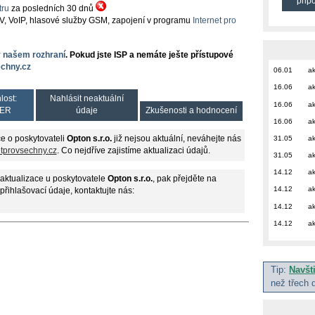
přip
ru
za posledních 30 dnů
TV, VoIP, hlasové služby GSM, zapojení v programu
Internet pro
v našem rozhraní
. Pokud jste ISP a nemáte ješte přístupové
chny.cz
06.01
ak
16.06
ak
lost:
Nahlásit neaktuální
16.06
ak
ER
údaje
Zkušenosti a hodnocení
16.06
ak
31.05
ak
e o poskytovateli
Opton s.r.o.
již nejsou aktuální, neváhejte nás
etprovsechny.cz
. Co nejdříve zajistíme aktualizaci údajů.
31.05
ak
14.12
ak
aktualizace u poskytovatele
Opton s.r.o.
, pak přejděte na
14.12
ak
 přihlašovací údaje, kontaktujte nás:
14.12
ak
14.12
ak
Tip:
Navšt
než třech 