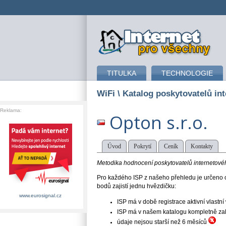
připojení k internetu
TITULKA
TECHNOLOGIE
WiFi
\ Katalog poskytovatelů int
Reklama:
Opton s.r.o.
Úvod
Pokrytí
Ceník
Kontakty
Metodika hodnocení poskytovatelů internetového
Pro každého ISP z našeho přehledu je určeno o
bodů zajistí jednu hvězdičku:
www.eurosignal.cz
ISP má v době registrace aktivní vlast
ISP má v našem katalogu kompletně založe
údaje nejsou starší než 6 měsíců