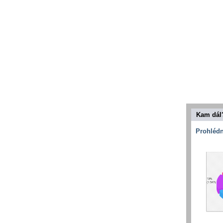
Kam dál
Prohlédn