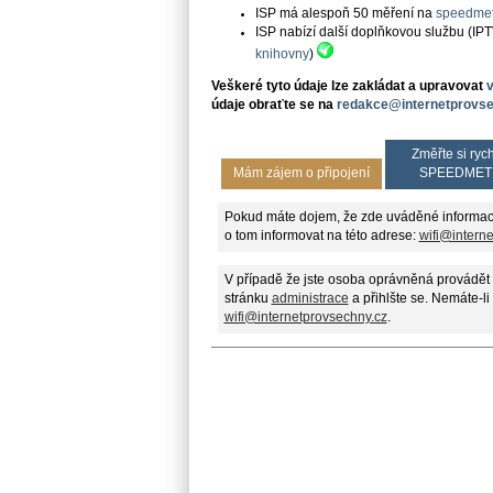
ISP má alespoň 50 měření na
speedmet
ISP nabízí další doplňkovou službu (IP
knihovny
)
Veškeré tyto údaje lze zakládat a upravovat
údaje obraťte se na
redakce@internetprovse
Změřte si rych
Mám zájem o připojení
SPEEDMET
Pokud máte dojem, že zde uváděné informac
o tom informovat na této adrese:
wifi@intern
V případě že jste osoba oprávněná provádět 
stránku
administrace
a přihlšte se. Nemáte-li
wifi@internetprovsechny.cz
.