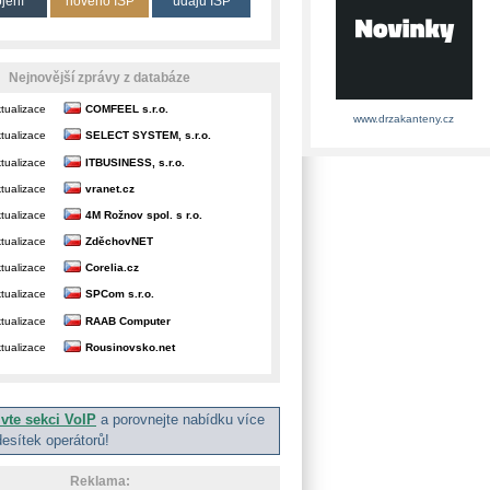
ojení
nového ISP
údajů ISP
Nejnovější zprávy z databáze
tualizace
COMFEEL s.r.o.
www.drzakanteny.cz
tualizace
SELECT SYSTEM, s.r.o.
tualizace
ITBUSINESS, s.r.o.
tualizace
vranet.cz
tualizace
4M Rožnov spol. s r.o.
tualizace
ZděchovNET
tualizace
Corelia.cz
tualizace
SPCom s.r.o.
tualizace
RAAB Computer
tualizace
Rousinovsko.net
ivte sekci VoIP
a porovnejte nabídku více
desítek operátorů!
Reklama: