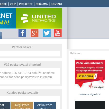
|
|
|
|
RENCE
VOIP
PROJEKTY
REKLAMA
KONTAKT
Partner sekce:
Reklama:
Váš poskytovatel připojení
IP adrese 216.73.217.23 bohužel nemáme
zeného žádného poskytovatele internetu.
Katalog poskytovatelů
www.eurosignal.cz
dat
Registrace
Aktualizace