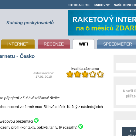
|
|
FOTOGALERIE
KNIHOVNY
NAŠE KONFE
Katalog poskytovatelů
INTERNET
RECENZE
WIFI
SPEEDMETER
ernetu - Česko
Aktualizováno:
17.01.2015
K vaší 
přiřa
 připojení v 5-ti hvězdičkové škále:
hodnocení ve formě max. 5ti hvězdiček. Každý z následujících
ní webovou prezentaci
ný profil (kontakty, pokrytí, tarify, IP rozsahy)
Hle