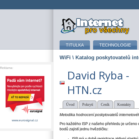
připojení k internetu
TITULKA
TECHNOLOGIE
WiFi
\ Katalog poskytovatelů int
Reklama:
David Ryba -
HTN.cz
Úvod
Pokrytí
Ceník
Kontakty
Metodika hodnocení poskytovatelů internetového
www.eurosignal.cz
Pro každého ISP z našeho přehledu je určeno o
bodů zajistí jednu hvězdičku:
ISP má v době registrace aktivní vlast