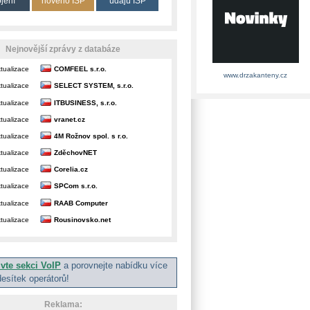
ojení
nového ISP
údajů ISP
Nejnovější zprávy z databáze
tualizace
COMFEEL s.r.o.
www.drzakanteny.cz
tualizace
SELECT SYSTEM, s.r.o.
tualizace
ITBUSINESS, s.r.o.
tualizace
vranet.cz
tualizace
4M Rožnov spol. s r.o.
tualizace
ZděchovNET
tualizace
Corelia.cz
tualizace
SPCom s.r.o.
tualizace
RAAB Computer
tualizace
Rousinovsko.net
ivte sekci VoIP
a porovnejte nabídku více
desítek operátorů!
Reklama: