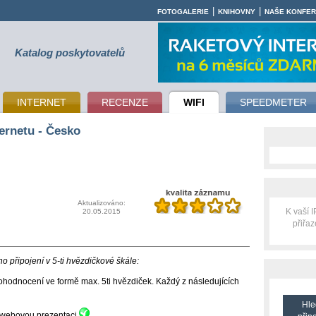
|
|
FOTOGALERIE
KNIHOVNY
NAŠE KONFE
Katalog poskytovatelů
INTERNET
RECENZE
WIFI
SPEEDMETER
ernetu - Česko
Aktualizováno:
K vaší 
20.05.2015
přiřa
 připojení v 5-ti hvězdičkové škále:
hodnocení ve formě max. 5ti hvězdiček. Každý z následujících
Hle
ní webovou prezentaci