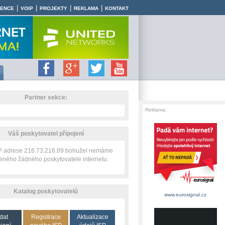
|
|
|
|
RENCE
VOIP
PROJEKTY
REKLAMA
KONTAKT
Partner sekce:
Reklama:
Váš poskytovatel připojení
IP adrese 216.73.216.89 bohužel nemáme
zeného žádného poskytovatele internetu.
Katalog poskytovatelů
www.eurosignal.cz
dat
Registrace
Aktualizace