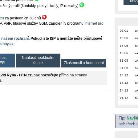
přip
ný profil (kontakty, pokrytí, tarify, IP rozsahy)
ru
za posledních 30 dnů
TV, VoIP, hlasové služby GSM, zapojení v programu
Internet pro
06.01
ak
16.06
ak
v našem rozhraní
. Pokud jste ISP a nemáte ješte přístupové
chny.cz
16.06
ak
16.06
ak
lost:
Nahlásit neaktuální
31.05
ak
ER
údaje
Zkušenosti a hodnocení
31.05
ak
vid Ryba - HTN.cz
, pak pokračujte přímo na
stránky
14.12
ak
e
.
14.12
ak
14.12
ak
14.12
ak
Tip:
Navšt
než třech 