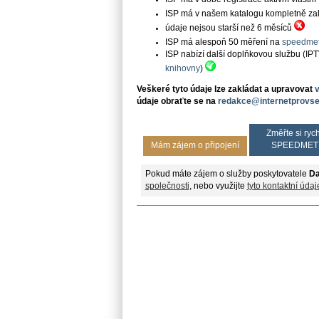
ISP má v našem katalogu kompletně založe
údaje nejsou starší než 6 měsíců
ISP má alespoň 50 měření na
speedmet
ISP nabízí další doplňkovou službu (IP
knihovny
)
Veškeré tyto údaje lze zakládat a upravovat
údaje obraťte se na
redakce@internetprovse
Změřte si rych
Mám zájem o připojení
SPEEDMET
Pokud máte zájem o služby poskytovatele
Da
společnosti
, nebo využijte
tyto kontaktní údaj