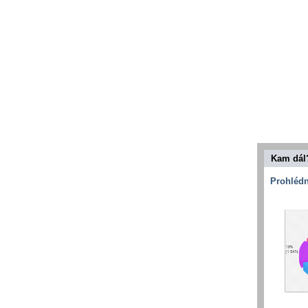
Kam dál
Prohlédn