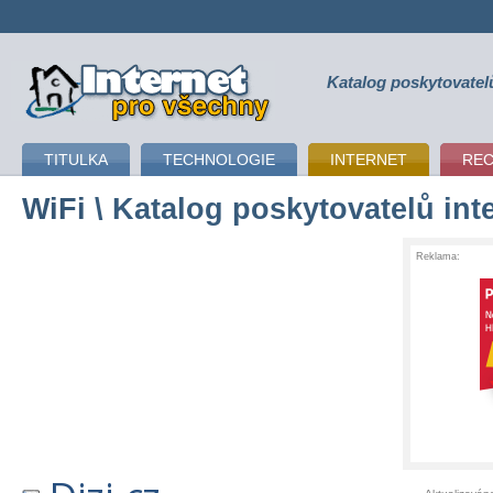
Katalog poskytovatel
připojení k internetu
TITULKA
TECHNOLOGIE
INTERNET
RE
WiFi
\ Katalog poskytovatelů int
Reklama: