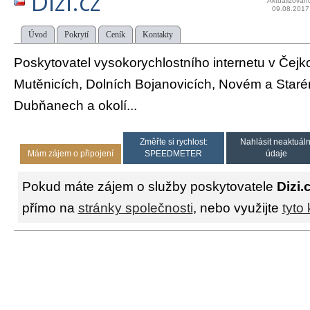
Dizi.cz
Aktualizován
09.08.2017
Úvod
Pokrytí
Ceník
Kontakty
Poskytovatel vysokorychlostního internetu v Čejko
Mutěnicích, Dolních Bojanovicích, Novém a Star
Dubňanech a okolí...
Změřte si rychlost:
Nahlásit neaktuáln
Mám zájem o připojení
SPEEDMETER
údaje
Pokud máte zájem o služby poskytovatele
Dizi.
přímo na
stránky společnosti
, nebo využijte
tyto