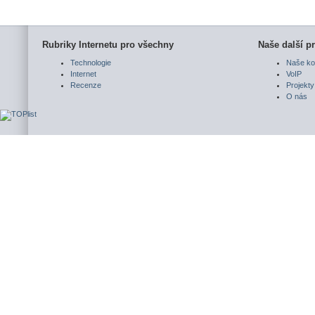
Rubriky Internetu pro všechny
Naše další pr
Technologie
Naše ko
Internet
VoIP
Recenze
Projekty
O nás