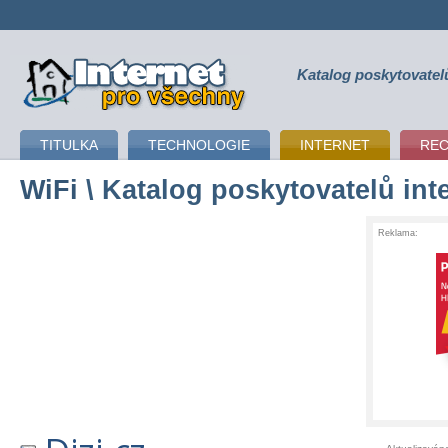
Katalog poskytovatel
připojení k internetu
TITULKA
TECHNOLOGIE
INTERNET
RE
WiFi
\ Katalog poskytovatelů int
Reklama: