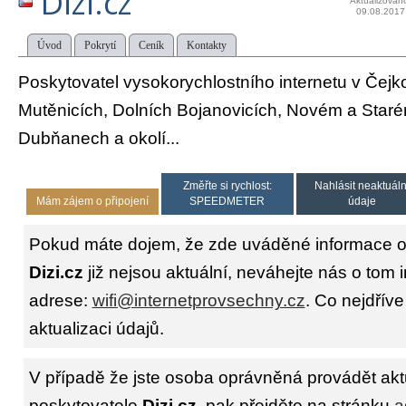
Dizi.cz
Aktualizován
09.08.2017
Úvod
Pokrytí
Ceník
Kontakty
Poskytovatel vysokorychlostního internetu v Čejko
Mutěnicích, Dolních Bojanovicích, Novém a Star
Dubňanech a okolí...
Změřte si rychlost:
Nahlásit neaktuáln
Mám zájem o připojení
SPEEDMETER
údaje
Pokud máte dojem, že zde uváděné informace o 
Dizi.cz
již nejsou aktuální, neváhejte nás o tom 
adrese:
wifi@internetprovsechny.cz
. Co nejdříve
aktualizaci údajů.
V případě že jste osoba oprávněná provádět akt
poskytovatele
Dizi.cz
, pak přejděte na stránku
a