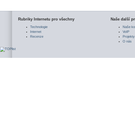
Rubriky Internetu pro všechny
Naše další pr
Technologie
Naše ko
Internet
VoIP
Recenze
Projekty
O nás