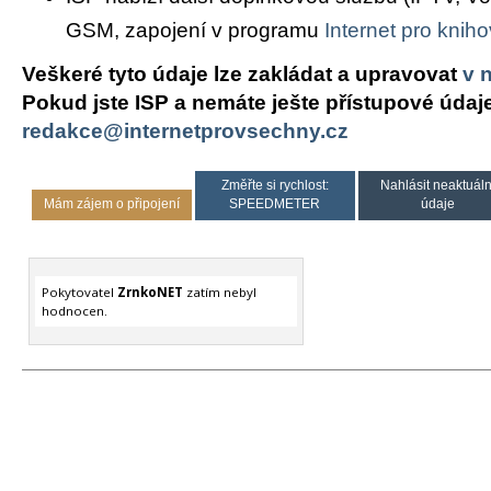
GSM, zapojení v programu
Internet pro knih
Veškeré tyto údaje lze zakládat a upravovat
v 
Pokud jste ISP a nemáte ješte přístupové údaj
redakce@internetprovsechny.cz
Změřte si rychlost:
Nahlásit neaktuáln
Mám zájem o připojení
SPEEDMETER
údaje
Pokytovatel
ZrnkoNET
zatím nebyl
hodnocen.