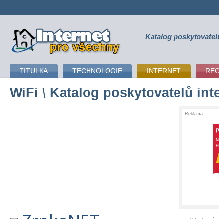
Katalog poskytovatel
připojení k internetu
TITULKA
TECHNOLOGIE
INTERNET
RE
WiFi
\ Katalog poskytovatelů int
Reklama: