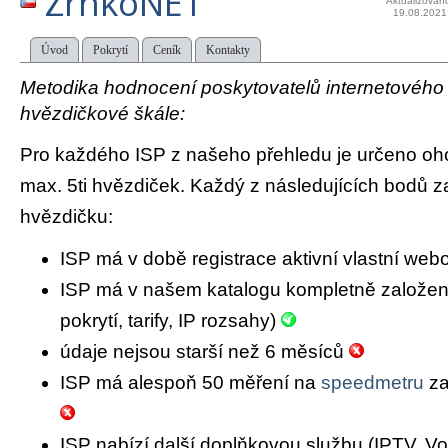
ZrnkoNET
Aktualizován
19.08.2021
Úvod
Pokrytí
Ceník
Kontakty
Metodika hodnocení poskytovatelů internetového př
hvězdičkové škále:
Pro každého ISP z našeho přehledu je určeno oh
max. 5ti hvězdiček. Každý z následujících bodů za
hvězdičku:
ISP má v době registrace aktivní vlastní we
ISP má v našem katalogu kompletně založený 
pokrytí, tarify, IP rozsahy)
údaje nejsou starší než 6 měsíců
ISP má alespoň 50 měření na
speedmetru
za
ISP nabízí další doplňkovou službu (IPTV, Vo