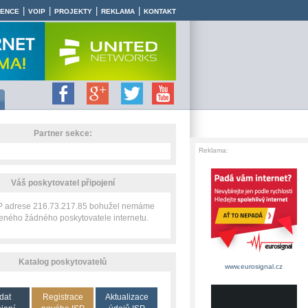
|
|
|
|
RENCE
VOIP
PROJEKTY
REKLAMA
KONTAKT
Partner sekce:
Reklama:
Váš poskytovatel připojení
IP adrese 216.73.217.85 bohužel nemáme
zeného žádného poskytovatele internetu.
Katalog poskytovatelů
www.eurosignal.cz
dat
Registrace
Aktualizace