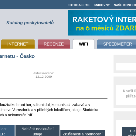
|
|
FOTOGALERIE
KNIHOVNY
NAŠE KONFE
Katalog poskytovatelů
INTERNET
RECENZE
WIFI
SPEEDMETER
ernetu - Česko
Aktualizováno:
12.12.2009
K vaší 
přiřa
užící ke hraní her, sdílení dat, komunikaci, zábavě a v
íme ve Varnsdorfu a v přilehlých lokalitách jako je Studánka,
ová a nekomerční síť.
lost:
Nahlásit neaktuální
Hle
ER
údaje
Zkušenosti a hodnocení