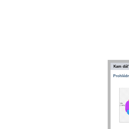
Kam dál
Prohlédn