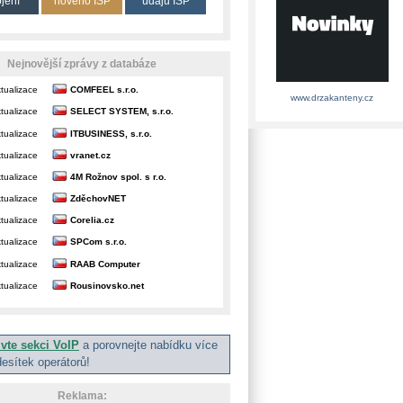
ojení
nového ISP
údajů ISP
Nejnovější zprávy z databáze
tualizace
COMFEEL s.r.o.
www.drzakanteny.cz
tualizace
SELECT SYSTEM, s.r.o.
tualizace
ITBUSINESS, s.r.o.
tualizace
vranet.cz
tualizace
4M Rožnov spol. s r.o.
tualizace
ZděchovNET
tualizace
Corelia.cz
tualizace
SPCom s.r.o.
tualizace
RAAB Computer
tualizace
Rousinovsko.net
ivte sekci VoIP
a porovnejte nabídku více
desítek operátorů!
Reklama: