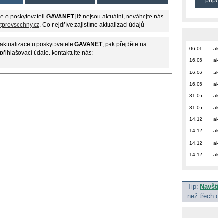
přip
e o poskytovateli
GAVANET
již nejsou aktuální, neváhejte nás
etprovsechny.cz
. Co nejdříve zajistíme aktualizaci údajů.
aktualizace u poskytovatele
GAVANET
, pak přejděte na
06.01
ak
 přihlašovací údaje, kontaktujte nás:
16.06
ak
16.06
ak
16.06
ak
31.05
ak
31.05
ak
14.12
ak
14.12
ak
14.12
ak
14.12
ak
Tip:
Navšt
než třech 