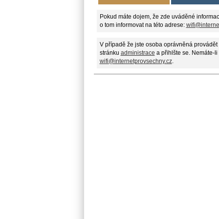
Pokud máte dojem, že zde uváděné informac
o tom informovat na této adrese:
wifi@intern
V případě že jste osoba oprávněná provádět 
stránku
administrace
a přihlšte se. Nemáte-li
wifi@internetprovsechny.cz
.