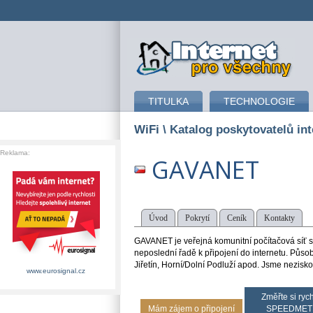
připojení k internetu
TITULKA
TECHNOLOGIE
WiFi
\ Katalog poskytovatelů int
Reklama:
GAVANET
Úvod
Pokrytí
Ceník
Kontakty
GAVANET je veřejná komunitní počítačová síť slo
neposlední řadě k připojení do internetu. Působ
Jiřetín, Horní/Dolní Podluží apod. Jsme nezisk
www.eurosignal.cz
Změřte si rych
Mám zájem o připojení
SPEEDMET