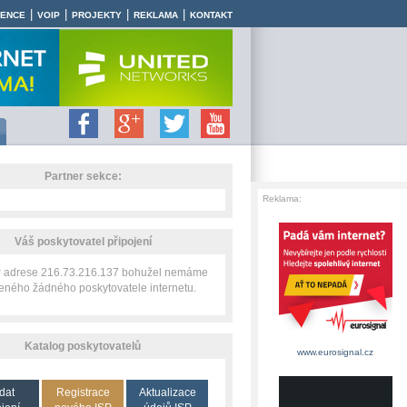
|
|
|
|
RENCE
VOIP
PROJEKTY
REKLAMA
KONTAKT
Partner sekce:
Reklama:
Váš poskytovatel připojení
IP adrese 216.73.216.137 bohužel nemáme
zeného žádného poskytovatele internetu.
Katalog poskytovatelů
www.eurosignal.cz
dat
Registrace
Aktualizace