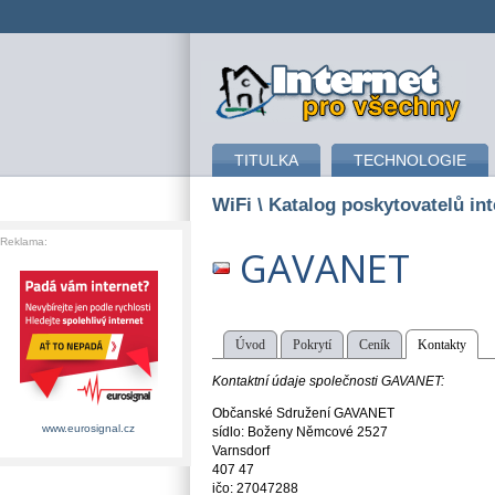
připojení k internetu
TITULKA
TECHNOLOGIE
WiFi
\ Katalog poskytovatelů int
Reklama:
GAVANET
Úvod
Pokrytí
Ceník
Kontakty
Kontaktní údaje společnosti GAVANET:
Občanské Sdružení GAVANET
www.eurosignal.cz
sídlo: Boženy Němcové 2527
Varnsdorf
407 47
ičo: 27047288