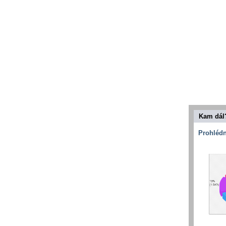
Kam dál
Prohlédn