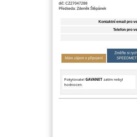
dič: CZ27047288
Předseda: Zdeněk Štěpánek
Kontaktní email pro v
Telefon pro v
Změřte si rych
Mám zájem o připojení
SPEEDMET
Pokytovatel
GAVANET
zatím nebyl
hodnocen.