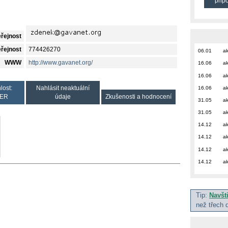
přip
eřejnost
eřejnost
774426270
06.01
ak
WWW
http://www.gavanet.org/
16.06
ak
16.06
ak
16.06
ak
lost:
Nahlásit neaktuální
ER
údaje
Zkušenosti a hodnocení
31.05
ak
31.05
ak
14.12
ak
14.12
ak
14.12
ak
14.12
ak
Tip:
Navšt
než třech 