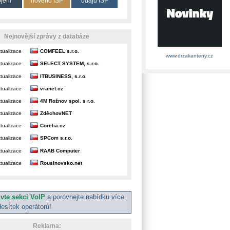
ojení
nového ISP
údajů ISP
Nejnovější zprávy z databáze
tualizace
COMFEEL s.r.o.
www.drzakanteny.cz
tualizace
SELECT SYSTEM, s.r.o.
tualizace
ITBUSINESS, s.r.o.
tualizace
vranet.cz
tualizace
4M Rožnov spol. s r.o.
tualizace
ZděchovNET
tualizace
Corelia.cz
tualizace
SPCom s.r.o.
tualizace
RAAB Computer
tualizace
Rousinovsko.net
ivte sekci VoIP
a porovnejte nabídku více
desítek operátorů!
Reklama: