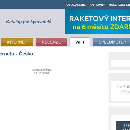
|
|
FOTOGALERIE
KNIHOVNY
NAŠE KONFE
Katalog poskytovatelů
INTERNET
RECENZE
WIFI
SPEEDMETER
ernetu - Česko
Aktualizováno:
12.12.2009
K vaší 
přiřa
Hle