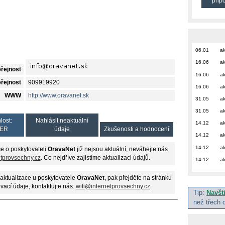
přip
06.01
ak
16.06
ak
eřejnost
16.06
ak
eřejnost
909919920
16.06
ak
WWW
http://www.oravanet.sk
31.05
ak
31.05
ak
lost:
Nahlásit neaktuální
14.12
ak
ER
údaje
Zkušenosti a hodnocení
14.12
ak
14.12
ak
e o poskytovateli
OravaNet
již nejsou aktuální, neváhejte nás
etprovsechny.cz
. Co nejdříve zajistíme aktualizaci údajů.
14.12
ak
aktualizace u poskytovatele
OravaNet
, pak přejděte na stránku
ovací údaje, kontaktujte nás:
wifi@internetprovsechny.cz
.
Tip:
Navšt
než třech 