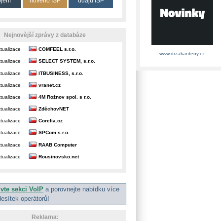
ojení
nového ISP
údajů ISP
Nejnovější zprávy z databáze
tualizace
COMFEEL s.r.o.
www.drzakanteny.cz
tualizace
SELECT SYSTEM, s.r.o.
tualizace
ITBUSINESS, s.r.o.
tualizace
vranet.cz
tualizace
4M Rožnov spol. s r.o.
tualizace
ZděchovNET
tualizace
Corelia.cz
tualizace
SPCom s.r.o.
tualizace
RAAB Computer
tualizace
Rousinovsko.net
ivte sekci VoIP
a porovnejte nabídku více
desítek operátorů!
Reklama: