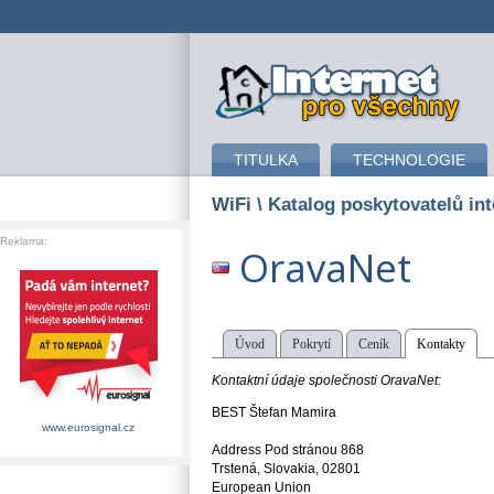
připojení k internetu
TITULKA
TECHNOLOGIE
WiFi
\ Katalog poskytovatelů in
Reklama:
OravaNet
Úvod
Pokrytí
Ceník
Kontakty
Kontaktní údaje společnosti OravaNet:
BEST Štefan Mamira
www.eurosignal.cz
Address Pod stránou 868
Trstená, Slovakia, 02801
European Union