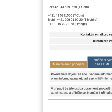
Tel:+421 43 5391560 (T-Com)
+421 43 5391560 (T-Com)
Mobil: +421 909 91 99 20 (T-Mobile)
+421 915 70 78 70 (Orange)
Kontaktní email pro v
Telefon pro v
Změřte si rych
Mám zájem o připojení
SPEEDMET
Pokud máte dojem, že zde uváděné informac
o tom informovat na této adrese:
wifi@intern
V případě že jste osoba oprávněná provádět 
administrace
a přihlšte se. Nemáte-li přihlaš