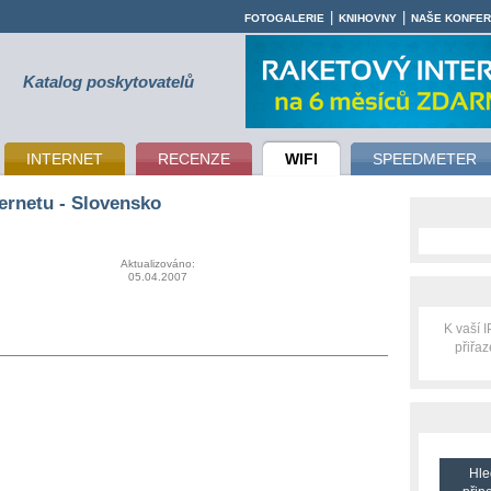
|
|
FOTOGALERIE
KNIHOVNY
NAŠE KONFE
Katalog poskytovatelů
INTERNET
RECENZE
WIFI
SPEEDMETER
ternetu - Slovensko
Aktualizováno:
05.04.2007
K vaší 
přiřa
Hle