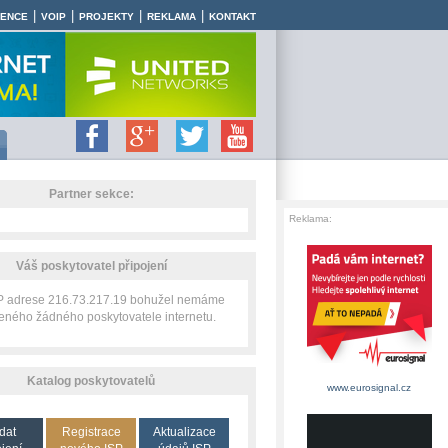
|
|
|
|
RENCE
VOIP
PROJEKTY
REKLAMA
KONTAKT
Partner sekce:
Reklama:
Váš poskytovatel připojení
IP adrese 216.73.217.19 bohužel nemáme
zeného žádného poskytovatele internetu.
Katalog poskytovatelů
www.eurosignal.cz
dat
Registrace
Aktualizace