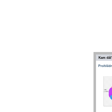
Kam dál
Prohlédn