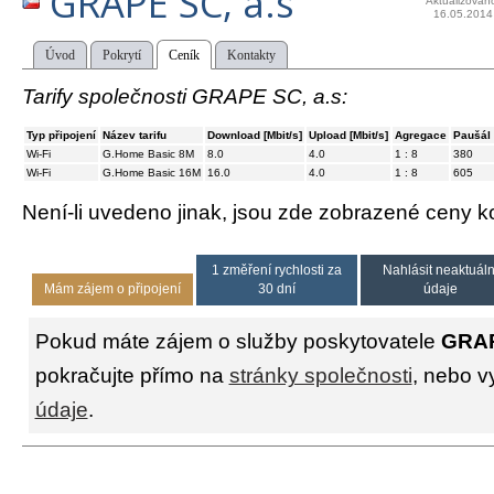
GRAPE SC, a.s
Aktualizován
16.05.2014
Úvod
Pokrytí
Ceník
Kontakty
Tarify společnosti GRAPE SC, a.s:
Typ připojení
Název tarifu
Download [Mbit/s]
Upload [Mbit/s]
Agregace
Paušál 
Wi-Fi
G.Home Basic 8M
8.0
4.0
1 : 8
380
Wi-Fi
G.Home Basic 16M
16.0
4.0
1 : 8
605
Není-li uvedeno jinak, jsou zde zobrazené ceny
1 změření rychlosti za
Nahlásit neaktuáln
Mám zájem o připojení
30 dní
údaje
Pokud máte zájem o služby poskytovatele
GRAP
pokračujte přímo na
stránky společnosti
, nebo v
údaje
.