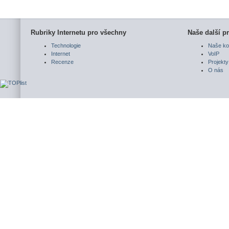
Rubriky Internetu pro všechny
Naše další pr
Technologie
Naše ko
Internet
VoIP
Recenze
Projekty
O nás