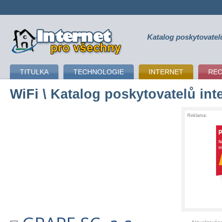
Katalog poskytovatel
připojení k internetu
TITULKA
TECHNOLOGIE
INTERNET
RE
WiFi
\ Katalog poskytovatelů int
Reklama: