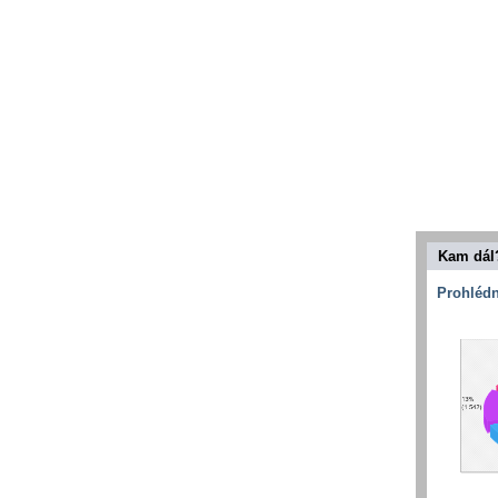
Kam dál
Prohlédn