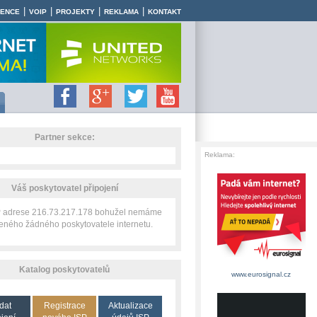
|
|
|
|
RENCE
VOIP
PROJEKTY
REKLAMA
KONTAKT
Partner sekce:
Reklama:
Váš poskytovatel připojení
IP adrese 216.73.217.178 bohužel nemáme
zeného žádného poskytovatele internetu.
Katalog poskytovatelů
www.eurosignal.cz
dat
Registrace
Aktualizace