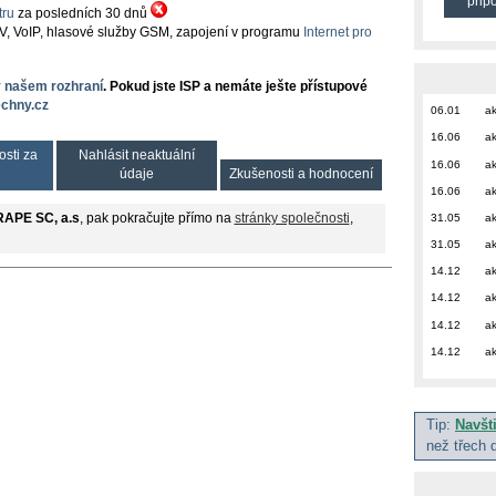
přip
ru
za posledních 30 dnů
TV, VoIP, hlasové služby GSM, zapojení v programu
Internet pro
v našem rozhraní
. Pokud jste ISP a nemáte ješte přístupové
chny.cz
06.01
ak
16.06
ak
osti za
Nahlásit neaktuální
16.06
ak
údaje
Zkušenosti a hodnocení
16.06
ak
31.05
ak
APE SC, a.s
, pak pokračujte přímo na
stránky společnosti
,
31.05
ak
14.12
ak
14.12
ak
14.12
ak
14.12
ak
Tip:
Navšt
než třech 