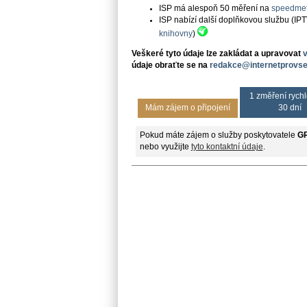
ISP má alespoň 50 měření na
speedmet
ISP nabízí další doplňkovou službu (IP
knihovny
)
Veškeré tyto údaje lze zakládat a upravovat
údaje obraťte se na
redakce@internetprovse
1 změření rychl
Mám zájem o připojení
30 dní
Pokud máte zájem o služby poskytovatele
GR
nebo využijte
tyto kontaktní údaje
.