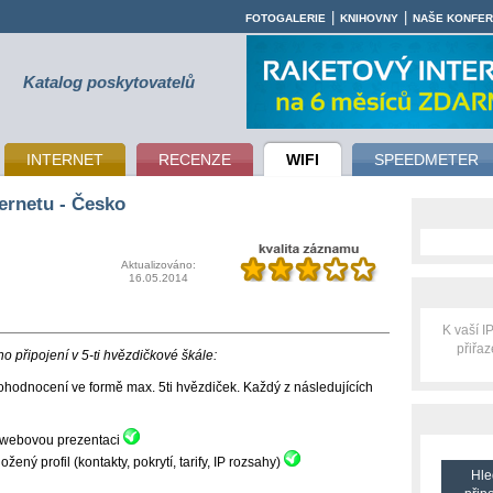
|
|
FOTOGALERIE
KNIHOVNY
NAŠE KONFE
Katalog poskytovatelů
INTERNET
RECENZE
WIFI
SPEEDMETER
ernetu - Česko
Aktualizováno:
16.05.2014
K vaší 
přiřa
 připojení v 5-ti hvězdičkové škále:
hodnocení ve formě max. 5ti hvězdiček. Každý z následujících
ní webovou prezentaci
ný profil (kontakty, pokrytí, tarify, IP rozsahy)
Hle