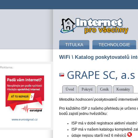
připojení k internetu
TITULKA
TECHNOLOGIE
WiFi
\ Katalog poskytovatelů int
Reklama:
GRAPE SC, a.s
Úvod
Pokrytí
Ceník
Kontakty
Metodika hodnocení poskytovatelů internetového
Pro každého ISP z našeho přehledu je určeno o
bodů zajistí jednu hvězdičku:
www.eurosignal.cz
ISP má v době registrace aktivní vlast
ISP má v našem katalogu kompletně založe
údaje nejsou starší než 6 měsíců