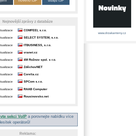
ojení
nového ISP
údajů ISP
Nejnovější zprávy z databáze
tualizace
COMFEEL s.r.o.
www.drzakanteny.cz
tualizace
SELECT SYSTEM, s.r.o.
tualizace
ITBUSINESS, s.r.o.
tualizace
vranet.cz
tualizace
4M Rožnov spol. s r.o.
tualizace
ZděchovNET
tualizace
Corelia.cz
tualizace
SPCom s.r.o.
tualizace
RAAB Computer
tualizace
Rousinovsko.net
ivte sekci VoIP
a porovnejte nabídku více
desítek operátorů!
Reklama: