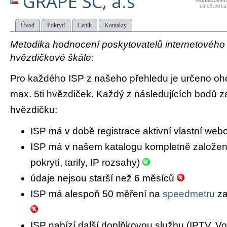
GRAPE SC, a.s
Aktualizován
16.05.2014
Úvod
Pokrytí
Ceník
Kontakty
Metodika hodnocení poskytovatelů internetového př
hvězdičkové škále:
Pro každého ISP z našeho přehledu je určeno oh
max. 5ti hvězdiček. Každý z následujících bodů za
hvězdičku:
ISP má v době registrace aktivní vlastní we
ISP má v našem katalogu kompletně založený 
pokrytí, tarify, IP rozsahy)
údaje nejsou starší než 6 měsíců
ISP má alespoň 50 měření na
speedmetru
za
ISP nabízí další doplňkovou službu (IPTV, Vo