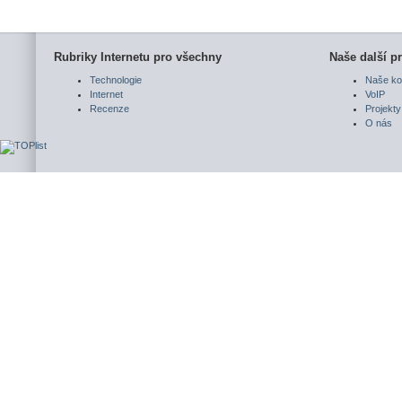
Rubriky Internetu pro všechny
Naše další pr
Technologie
Naše ko
Internet
VoIP
Recenze
Projekty
O nás