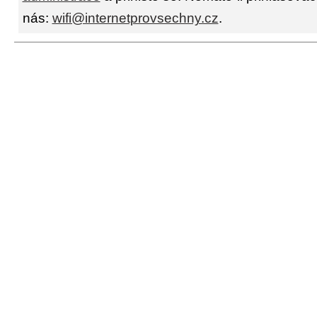
nás:
wifi@internetprovsechny.cz
.