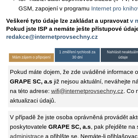
GSM, zapojení v programu
Internet pro knih
Veškeré tyto údaje lze zakládat a upravovat
v 
Pokud jste ISP a nemáte ješte přístupové údaj
redakce@internetprovsechny.cz
1 změření rychlosti za
Nahlásit neaktuáln
Mám zájem o připojení
30 dní
údaje
Pokud máte dojem, že zde uváděné informace o 
GRAPE SC, a.s
již nejsou aktuální, neváhejte n
na této adrese:
wifi@internetprovsechny.cz
. Co 
aktualizaci údajů.
V případě že jste osoba oprávněná provádět akt
poskytovatele
GRAPE SC, a.s
, pak přejděte na 
administrace
a přihlšte se. Nemáte-li přihlašovac