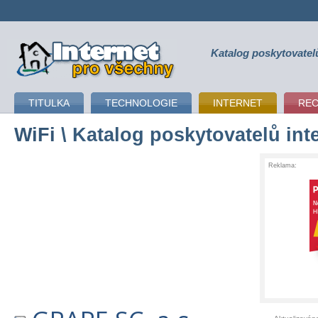
Katalog poskytovatel
připojení k internetu
TITULKA
TECHNOLOGIE
INTERNET
RE
WiFi
\ Katalog poskytovatelů int
Reklama: