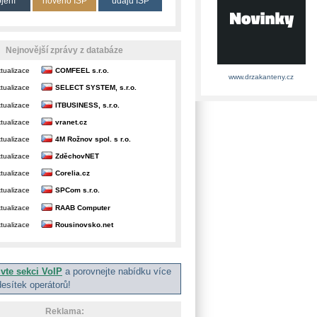
ojení
nového ISP
údajů ISP
Nejnovější zprávy z databáze
tualizace
COMFEEL s.r.o.
www.drzakanteny.cz
tualizace
SELECT SYSTEM, s.r.o.
tualizace
ITBUSINESS, s.r.o.
tualizace
vranet.cz
tualizace
4M Rožnov spol. s r.o.
tualizace
ZděchovNET
tualizace
Corelia.cz
tualizace
SPCom s.r.o.
tualizace
RAAB Computer
tualizace
Rousinovsko.net
ivte sekci VoIP
a porovnejte nabídku více
desítek operátorů!
Reklama: