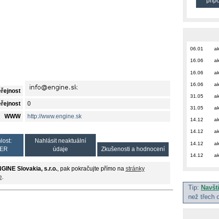
přip
06.01
ak
16.06
ak
16.06
ak
16.06
ak
eřejnost
31.05
ak
eřejnost
0
31.05
ak
WWW
http://www.engine.sk
14.12
ak
14.12
ak
lost:
Nahlásit neaktuální
14.12
ak
ER
údaje
Zkušenosti a hodnocení
14.12
ak
GINE Slovakia, s.r.o.
, pak pokračujte přímo na
stránky
e
.
Tip:
Navšt
než třech 