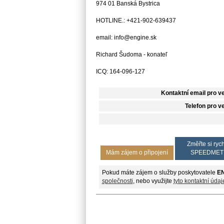
974 01 Banská Bystrica
HOTLINE.: +421-902-639437
email: info@engine.sk
Richard Šudoma - konateľ
ICQ: 164-096-127
Kontaktní email pro v
Telefon pro v
Změřte si rych
Mám zájem o připojení
SPEEDMET
Pokud máte zájem o služby poskytovatele
EN
společnosti
, nebo využijte
tyto kontaktní údaj