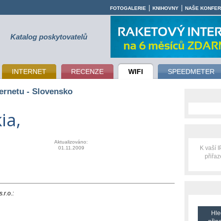
|
|
FOTOGALERIE
KNIHOVNY
NAŠE KONFE
Katalog poskytovatelů
INTERNET
RECENZE
WIFI
SPEEDMETER
ternetu - Slovensko
ia,
Aktualizováno:
K vaší 
01.11.2009
přiřa
.r.o.:
Hle