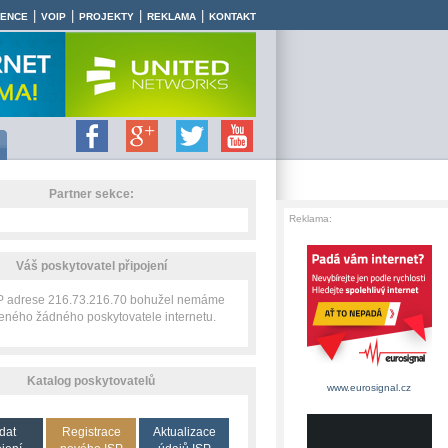
|
|
|
|
RENCE
VOIP
PROJEKTY
REKLAMA
KONTAKT
Partner sekce:
Reklama:
Váš poskytovatel připojení
IP adrese 216.73.216.70 bohužel nemáme
zeného žádného poskytovatele internetu.
Katalog poskytovatelů
www.eurosignal.cz
dat
Registrace
Aktualizace