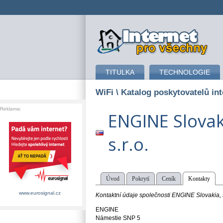
připojení k internetu
TITULKA
TECHNOLOGIE
WiFi
\ Katalog poskytovatelů in
Reklama:
ENGINE Slovak
s.r.o.
Úvod
Pokrytí
Ceník
Kontakty
www.eurosignal.cz
Kontaktní údaje společnosti ENGINE Slovakia, s
ENGINE
Námestie SNP 5