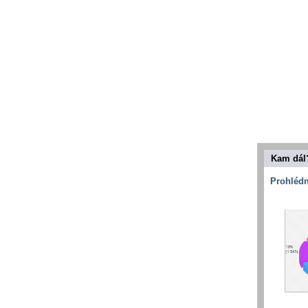
Kam dál
Prohlédn