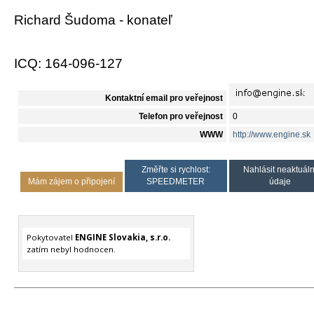
Richard Šudoma - konateľ
ICQ: 164-096-127
Kontaktní email pro veřejnost
Telefon pro veřejnost
0
WWW
http://www.engine.sk
Změřte si rychlost:
Nahlásit neaktuáln
Mám zájem o připojení
SPEEDMETER
údaje
Pokytovatel
ENGINE Slovakia, s.r.o.
zatím nebyl hodnocen.