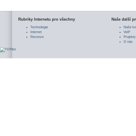
Rubriky Internetu pro všechny
Naše další pr
Technologie
Naše ko
Internet
VoIP
Recenze
Projekty
O nás