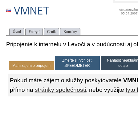
VMNET
Aktualizován
05.04.2007
Úvod
Pokrytí
Ceník
Kontakty
Pripojenie k internelu v Levoči a v budúcnosti aj o
Změřte si rychlost:
Nahlásit neaktuáln
Mám zájem o připojení
SPEEDMETER
údaje
Pokud máte zájem o služby poskytovatele
VMN
přímo na
stránky společnosti
, nebo využijte
tyto