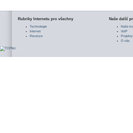
Rubriky Internetu pro všechny
Naše další pr
Technologie
Naše ko
Internet
VoIP
Recenze
Projekty
O nás