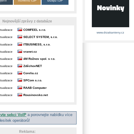
ojení
nového ISP
údajů ISP
Nejnovější zprávy z databáze
tualizace
COMFEEL s.r.o.
www.drzakanteny.cz
tualizace
SELECT SYSTEM, s.r.o.
tualizace
ITBUSINESS, s.r.o.
tualizace
vranet.cz
tualizace
4M Rožnov spol. s r.o.
tualizace
ZděchovNET
tualizace
Corelia.cz
tualizace
SPCom s.r.o.
tualizace
RAAB Computer
tualizace
Rousinovsko.net
ivte sekci VoIP
a porovnejte nabídku více
desítek operátorů!
Reklama: