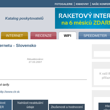
|
|
FOTOGALERIE
KNIHOVNY
NAŠE KONFE
Katalog poskytovatelů
INTERNET
RECENZE
WIFI
SPEEDMETER
ternetu - Slovensko
Aktualizováno:
27.03.2007
K vaší 
přiřa
tarify.
ttp://www.ctr.sk
lost:
Nahlásit neaktuální
Hle
ER
údaje
Zkušenosti a hodnocení