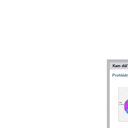
Kam dál
Prohlédn