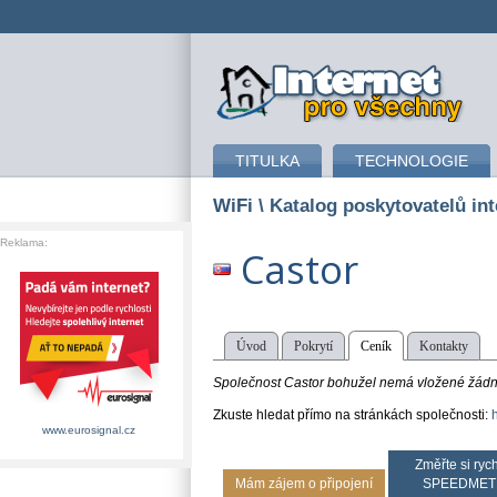
připojení k internetu
TITULKA
TECHNOLOGIE
WiFi
\ Katalog poskytovatelů in
Reklama:
Castor
Úvod
Pokrytí
Ceník
Kontakty
Společnost Castor bohužel nemá vložené žádné 
Zkuste hledat přímo na stránkách společnosti:
h
www.eurosignal.cz
Změřte si rych
Mám zájem o připojení
SPEEDMET