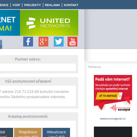
|
|
|
|
RENCE
VOIP
PROJEKTY
REKLAMA
KONTAKT
Partner sekce:
Reklama:
Váš poskytovatel připojení
IP adrese 216.73.216.68 bohužel nemáme
zeného žádného poskytovatele internetu.
Katalog poskytovatelů
www.eurosignal.cz
dat
Registrace
Aktualizace