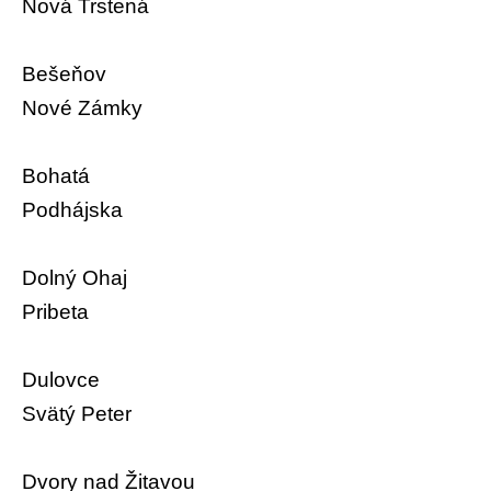
Nová Trstená
Bešeňov
Nové Zámky
Bohatá
Podhájska
Dolný Ohaj
Pribeta
Dulovce
Svätý Peter
Dvory nad Žitavou