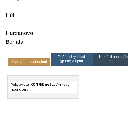
Húl
Hurbanovo
Bohata
Změřte si rychlost:
Nahlásit neaktuáln
Mám zájem o připojení
SPEEDMETER
údaje
Pokytovatel
KONFER net
zatím nebyl
hodnocen.