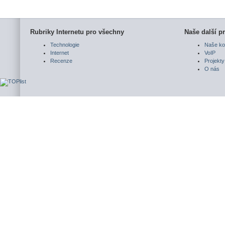
Rubriky Internetu pro všechny
Naše další pr
Technologie
Naše ko
Internet
VoIP
Recenze
Projekty
O nás