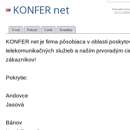
KONFER net
Aktualizován
24.11.2009
Úvod
Pokrytí
Ceník
Kontakty
KONFER net je firma pôsobiaca v oblasti poskyto
telekomunikačných služieb a naším prvoradým ci
zákazníkov!
Pokrytie:
Andovce
Jasová
Bánov