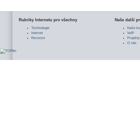
Rubriky Internetu pro všechny
Naše další pr
Technologie
Naše ko
Internet
VoIP
Recenze
Projekty
O nás