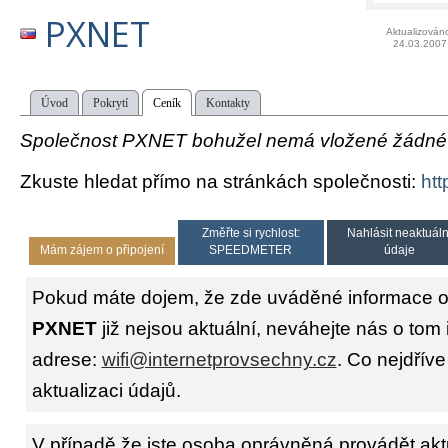
PXNET
Aktualizován
24.03.2007
Úvod
Pokrytí
Ceník
Kontakty
Společnost PXNET bohužel nemá vložené žádné t
Zkuste hledat přímo na stránkách společnosti:
htt
Změřte si rychlost:
Nahlásit neaktuáln
Mám zájem o připojení
SPEEDMETER
údaje
Pokud máte dojem, že zde uváděné informace o 
PXNET
již nejsou aktuální, neváhejte nás o tom 
adrese:
wifi@internetprovsechny.cz
. Co nejdříve
aktualizaci údajů.
V případě že jste osoba oprávněná provádět akt