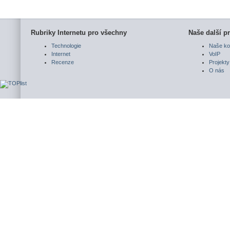
Rubriky Internetu pro všechny
Naše další pr
Technologie
Naše ko
Internet
VoIP
Recenze
Projekty
O nás