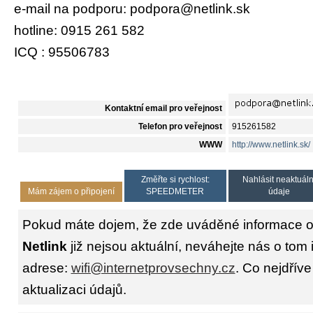
e-mail na podporu: podpora@netlink.sk
hotline: 0915 261 582
ICQ : 95506783
Kontaktní email pro veřejnost
Telefon pro veřejnost
915261582
WWW
http://www.netlink.sk/
Změřte si rychlost:
Nahlásit neaktuáln
Mám zájem o připojení
SPEEDMETER
údaje
Pokud máte dojem, že zde uváděné informace o 
Netlink
již nejsou aktuální, neváhejte nás o tom 
adrese:
wifi@internetprovsechny.cz
. Co nejdříve
aktualizaci údajů.