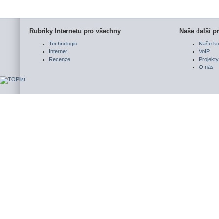
Rubriky Internetu pro všechny
Naše další pr
Technologie
Naše ko
Internet
VoIP
Recenze
Projekty
O nás