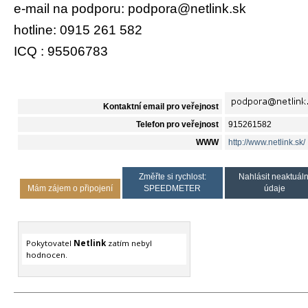
e-mail na podporu: podpora@netlink.sk
hotline: 0915 261 582
ICQ : 95506783
Kontaktní email pro veřejnost
Telefon pro veřejnost
915261582
WWW
http://www.netlink.sk/
Změřte si rychlost:
Nahlásit neaktuáln
Mám zájem o připojení
SPEEDMETER
údaje
Pokytovatel
Netlink
zatím nebyl
hodnocen.