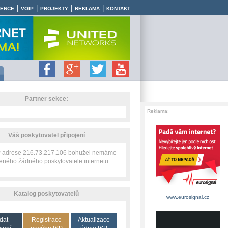
|
|
|
|
RENCE
VOIP
PROJEKTY
REKLAMA
KONTAKT
Partner sekce:
Reklama:
Váš poskytovatel připojení
IP adrese 216.73.217.106 bohužel nemáme
zeného žádného poskytovatele internetu.
Katalog poskytovatelů
www.eurosignal.cz
dat
Registrace
Aktualizace