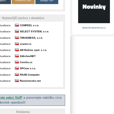
ojení
nového ISP
údajů ISP
Nejnovější zprávy z databáze
tualizace
COMFEEL s.r.o.
www.drzakanteny.cz
tualizace
SELECT SYSTEM, s.r.o.
tualizace
ITBUSINESS, s.r.o.
tualizace
vranet.cz
tualizace
4M Rožnov spol. s r.o.
tualizace
ZděchovNET
tualizace
Corelia.cz
tualizace
SPCom s.r.o.
tualizace
RAAB Computer
tualizace
Rousinovsko.net
ivte sekci VoIP
a porovnejte nabídku více
desítek operátorů!
Reklama: