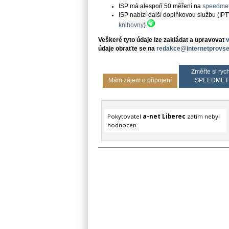
ISP má alespoň 50 měření na
speedmet
ISP nabízí další doplňkovou službu (IP
knihovny
)
Veškeré tyto údaje lze zakládat a upravovat
údaje obraťte se na
redakce@internetprovse
Změřte si rych
Mám zájem o připojení
SPEEDMET
Pokytovatel
a-net Liberec
zatím nebyl
hodnocen.