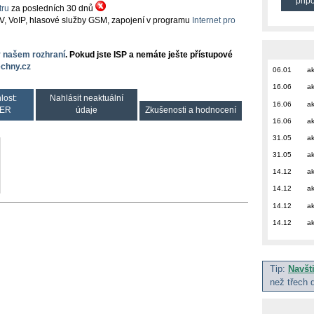
přip
ru
za posledních 30 dnů
TV, VoIP, hlasové služby GSM, zapojení v programu
Internet pro
v našem rozhraní
. Pokud jste ISP a nemáte ješte přístupové
chny.cz
06.01
ak
16.06
ak
lost:
Nahlásit neaktuální
16.06
ak
ER
údaje
Zkušenosti a hodnocení
16.06
ak
31.05
ak
31.05
ak
14.12
ak
14.12
ak
14.12
ak
14.12
ak
Tip:
Navšt
než třech 