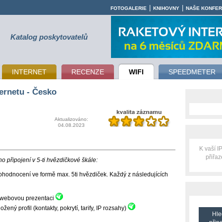
|
|
FOTOGALERIE
KNIHOVNY
NAŠE KONFE
Katalog poskytovatelů
INTERNET
RECENZE
WIFI
SPEEDMETER
ernetu - Česko
Aktualizováno:
04.08.2023
K vaší 
přiřa
 připojení v 5-ti hvězdičkové škále:
hodnocení ve formě max. 5ti hvězdiček. Každý z následujících
ní webovou prezentaci
ný profil (kontakty, pokrytí, tarify, IP rozsahy)
Hle