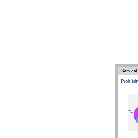
Kam dál
Prohlédn