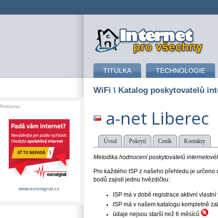
připojení k internetu
TITULKA
TECHNOLOGIE
WiFi
\ Katalog poskytovatelů int
Reklama:
a-net Liberec
Úvod
Pokrytí
Ceník
Kontakty
Metodika hodnocení poskytovatelů internetového
Pro každého ISP z našeho přehledu je určeno o
bodů zajistí jednu hvězdičku:
www.eurosignal.cz
ISP má v době registrace aktivní vlast
ISP má v našem katalogu kompletně založe
údaje nejsou starší než 6 měsíců