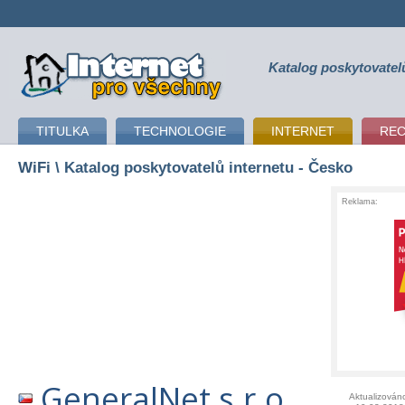
Katalog poskytovatel
připojení k internetu
TITULKA
TECHNOLOGIE
INTERNET
RE
WiFi
\ Katalog poskytovatelů internetu - Česko
Reklama:
GeneralNet s.r.o.
Aktualizován