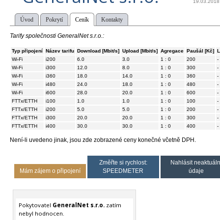
19.03.2018
Úvod
Pokrytí
Ceník
Kontakty
Tarify společnosti GeneralNet s.r.o.:
Typ připojení
Název tarifu
Download [Mbit/s]
Upload [Mbit/s]
Agregace
Paušál [Kč]
L
Wi-Fi
i200
6.0
3.0
1 : 0
200
-
Wi-Fi
i300
12.0
8.0
1 : 0
300
-
Wi-Fi
i360
18.0
14.0
1 : 0
360
-
Wi-Fi
i480
24.0
18.0
1 : 0
480
-
Wi-Fi
i600
28.0
20.0
1 : 0
600
-
FTTx/ETTH
i100
1.0
1.0
1 : 0
100
-
FTTx/ETTH
i200
5.0
5.0
1 : 0
200
-
FTTx/ETTH
i300
20.0
20.0
1 : 0
300
-
FTTx/ETTH
i400
30.0
30.0
1 : 0
400
-
Není-li uvedeno jinak, jsou zde zobrazené ceny konečné včetně DPH.
Změřte si rychlost:
Nahlásit neaktuáln
Mám zájem o připojení
SPEEDMETER
údaje
Pokytovatel
GeneralNet s.r.o.
zatím
nebyl hodnocen.