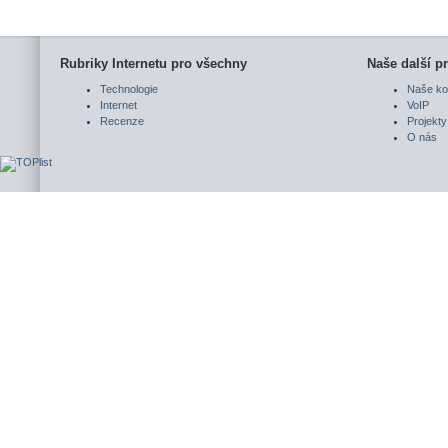
Rubriky Internetu pro všechny
Naše další pr
Technologie
Naše ko
Internet
VoIP
Recenze
Projekty
O nás