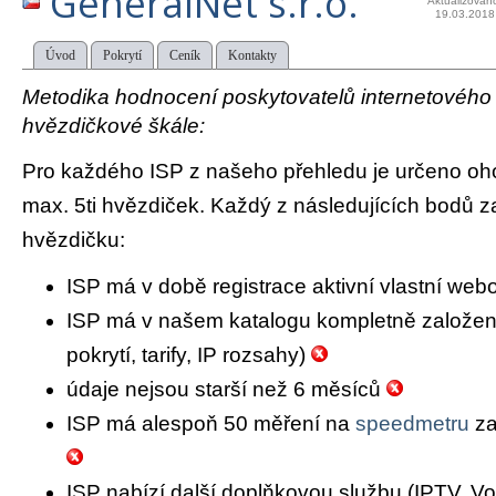
GeneralNet s.r.o.
Aktualizován
19.03.2018
Úvod
Pokrytí
Ceník
Kontakty
Metodika hodnocení poskytovatelů internetového př
hvězdičkové škále:
Pro každého ISP z našeho přehledu je určeno oh
max. 5ti hvězdiček. Každý z následujících bodů za
hvězdičku:
ISP má v době registrace aktivní vlastní we
ISP má v našem katalogu kompletně založený 
pokrytí, tarify, IP rozsahy)
údaje nejsou starší než 6 měsíců
ISP má alespoň 50 měření na
speedmetru
za
ISP nabízí další doplňkovou službu (IPTV, Vo