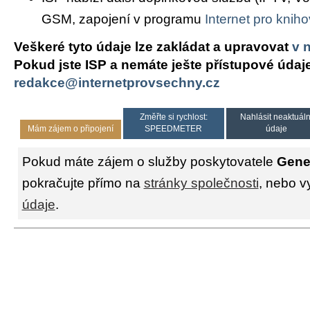
GSM, zapojení v programu
Internet pro knih
Veškeré tyto údaje lze zakládat a upravovat
v 
Pokud jste ISP a nemáte ješte přístupové údaj
redakce@internetprovsechny.cz
Změřte si rychlost:
Nahlásit neaktuáln
Mám zájem o připojení
SPEEDMETER
údaje
Pokud máte zájem o služby poskytovatele
Gener
pokračujte přímo na
stránky společnosti
, nebo v
údaje
.