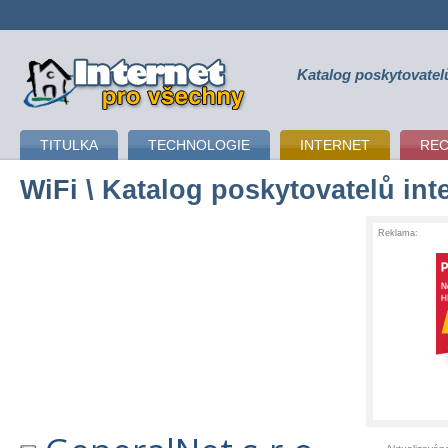
Katalog poskytovatel
připojení k internetu
TITULKA
TECHNOLOGIE
INTERNET
RE
WiFi
\ Katalog poskytovatelů int
Reklama: