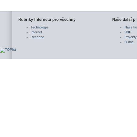
Rubriky Internetu pro všechny
Naše další pr
Technologie
Naše ko
Internet
VoIP
Recenze
Projekty
O nás