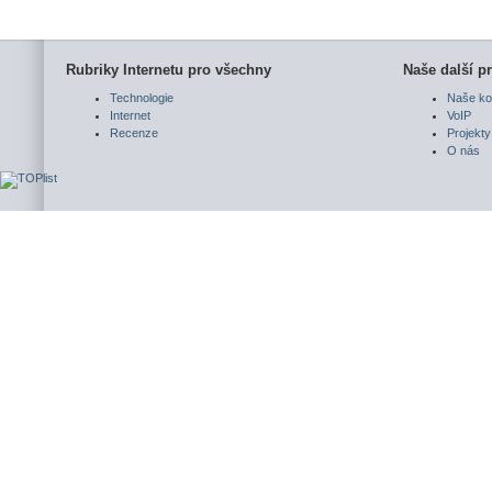
Rubriky Internetu pro všechny
Naše další pr
Technologie
Naše ko
Internet
VoIP
Recenze
Projekty
O nás