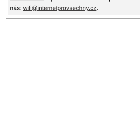
nás:
wifi@internetprovsechny.cz
.