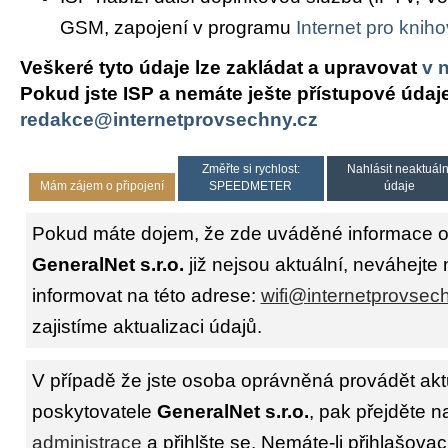
GSM, zapojení v programu
Internet pro knih
Veškeré tyto údaje lze zakládat a upravovat
v 
Pokud jste ISP a nemáte ješte přístupové údaj
redakce@internetprovsechny.cz
Změřte si rychlost:
Nahlásit neaktuáln
Mám zájem o připojení
SPEEDMETER
údaje
Pokud máte dojem, že zde uváděné informace o 
GeneralNet s.r.o.
již nejsou aktuální, neváhejte
informovat na této adrese:
wifi@internetprovsec
zajistíme aktualizaci údajů.
V případě že jste osoba oprávněná provádět akt
poskytovatele
GeneralNet s.r.o.
, pak přejděte n
administrace
a přihlšte se. Nemáte-li přihlašovac