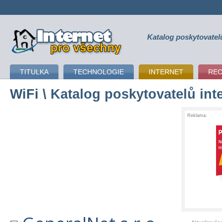
Katalog poskytovatel
připojení k internetu
TITULKA
TECHNOLOGIE
INTERNET
RE
WiFi
\ Katalog poskytovatelů int
Reklama: