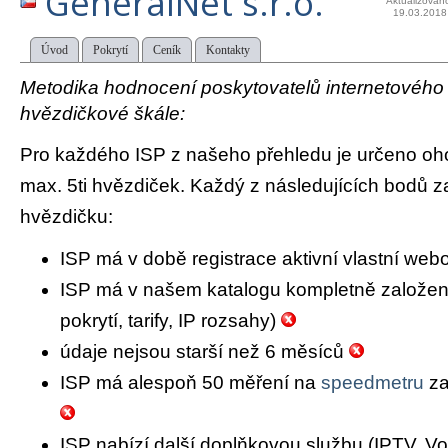
GeneralNet s.r.o.
Aktualizován
19.03.2018
Úvod
Pokrytí
Ceník
Kontakty
Metodika hodnocení poskytovatelů internetového př
hvězdičkové škále:
Pro každého ISP z našeho přehledu je určeno oh
max. 5ti hvězdiček. Každý z následujících bodů za
hvězdičku:
ISP má v době registrace aktivní vlastní we
ISP má v našem katalogu kompletně založený 
pokrytí, tarify, IP rozsahy)
údaje nejsou starší než 6 měsíců
ISP má alespoň 50 měření na
speedmetru
za
ISP nabízí další doplňkovou službu (IPTV, Vo